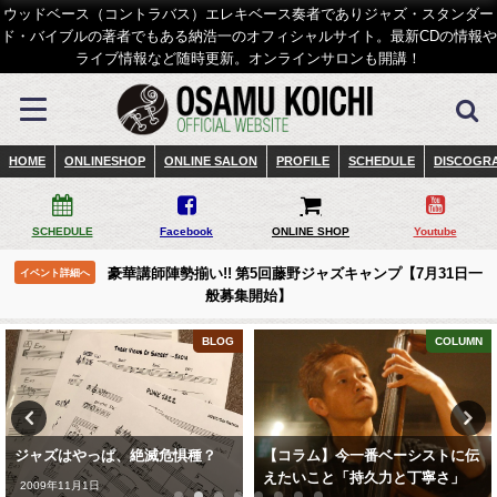
ウッドベース（コントラバス）エレキベース奏者でありジャズ・スタンダー
ド・バイブルの著者でもある納浩一のオフィシャルサイト。最新CDの情報や
ライブ情報など随時更新。オンラインサロンも開講！
HOME
ONLINESHOP
ONLINE SALON
PROFILE
SCHEDULE
DISCOGR
SCHEDULE
Facebook
ONLINE SHOP
Youtube
豪華講師陣勢揃い!! 第5回藤野ジャズキャンプ【7月31日一
イベント詳細へ
般募集開始】
BLOG
COLUMN
ジャズはやっぱ、絶滅危惧種？
【コラム】今一番ベーシストに伝
えたいこと「持久力と丁寧さ」
2009年11月1日