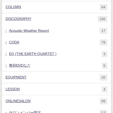
COLUMN
64
DISCOGRAPHY
106
Acoustic Weather Report
17
CODA
79
EQ (THE EARTH QUARTET )
3
教則DVDなど
5
EQUIPMENT
20
LESSON
4
ONLINESALON
99
サロンメンバー限定
12