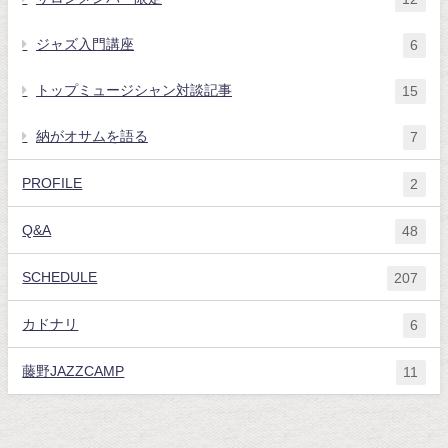
ジャズ入門講座
6
トップミュージシャン対談記事
15
納がオサムを語る
7
PROFILE
2
Q&A
48
SCHEDULE
207
カドナリ
6
藤野JAZZCAMP
11