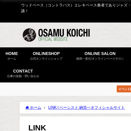
ウッドベース（コントラバス）エレキベース奏者でありジャズ・
講！
HOME
ONLINESHOP
ONLINE SALON
ホーム
公式オンラインショップ
納浩一直伝!オンラインベースサロン
CONTACT
仕事の依頼・問い合わせ
イベント
ホーム
LINK | ベーシスト 納浩一オフィシャルサイト
LINK