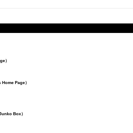
age）
 Home Page）
nko Box）