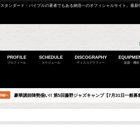
スタンダード・バイブルの著者でもある納浩一のオフィシャルサイト。最新
PROFILE
SCHEDULE
DISCOGRAPHY
EQUIPME
プロフィール
スケジュール
ディスコグラフィー
楽器・機材
豪華講師陣勢揃い!! 第5回藤野ジャズキャンプ【7月31日一般募
詳細へ