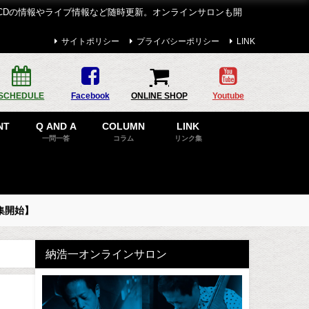
CDの情報やライブ情報など随時更新。オンラインサロンも開
サイトポリシー
プライバシーポリシー
LINK
SCHEDULE
Facebook
ONLINE SHOP
Youtube
NT
Q AND A
COLUMN
LINK
一問一答
コラム
リンク集
集開始】
納浩一オンラインサロン