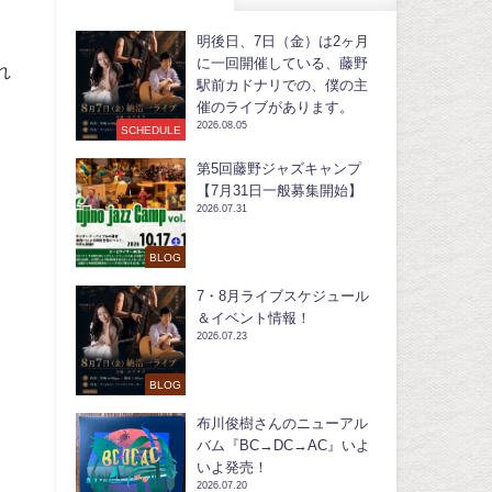
明後日、7日（金）は2ヶ月
に一回開催している、藤野
れ
駅前カドナリでの、僕の主
催のライブがあります。
2026.08.05
SCHEDULE
第5回藤野ジャズキャンプ
【7月31日一般募集開始】
2026.07.31
BLOG
7・8月ライブスケジュール
＆イベント情報！
2026.07.23
BLOG
。
布川俊樹さんのニューアル
バム『BC→DC→AC』いよ
いよ発売！
2026.07.20