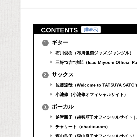
CONTENTS
[
非表示
]
ギター
1.
布川俊樹（布川俊樹ジャズ.ジャングル）
三好“3吉”功郎（Isao Miyoshi Official P
サックス
2.
佐藤達哉（Welcome to TATSUYA SATO's
小池修（小池修オフィシャルサイト）
ボーカル
3.
越智順子（越智順子オフィシャルサイト | Ju
チャリート（charito.com）
森山良子（森山良子オフィシャルサイト）