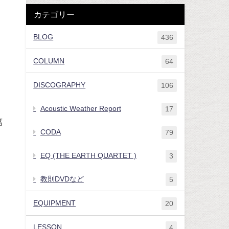
カテゴリー
BLOG
436
COLUMN
64
DISCOGRAPHY
106
Acoustic Weather Report
17
腐
CODA
79
EQ (THE EARTH QUARTET )
3
教則DVDなど
5
EQUIPMENT
20
LESSON
4