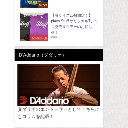
BLOG
【各サイズ15枚限定！】
plays Stuff オリジナルTシャ
ツ発売＆ツアーのお知ら
せ！
2026.07.13
SCHEDULE
D'Addario（ダダリオ）
ダダリオのエンドーサーとしてこちらに
もコラムを記載！