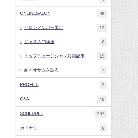
ONLINESALON
99
サロンメンバー限定
12
ジャズ入門講座
6
トップミュージシャン対談記事
15
納がオサムを語る
7
PROFILE
2
Q&A
48
SCHEDULE
207
カドナリ
6