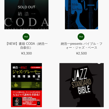
SOLD OUT
Hot
Hot
【NEW】書籍 CODA（納浩一
納浩一presents バイブル・フ
自叙伝）
ォー・ジャズ・ベース
¥3,300
¥2,500