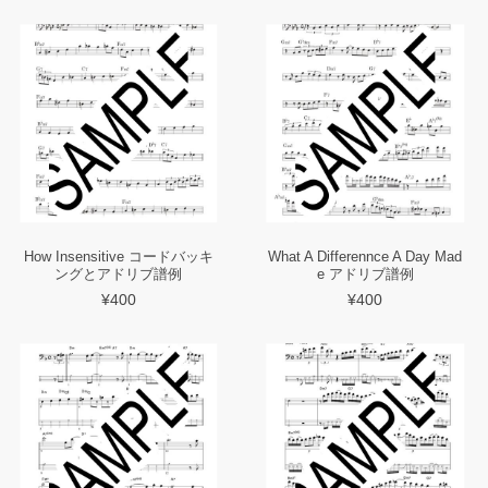
How Insensitive コードバッキ
What A Differennce A Day Mad
ングとアドリブ譜例
e アドリブ譜例
¥400
¥400