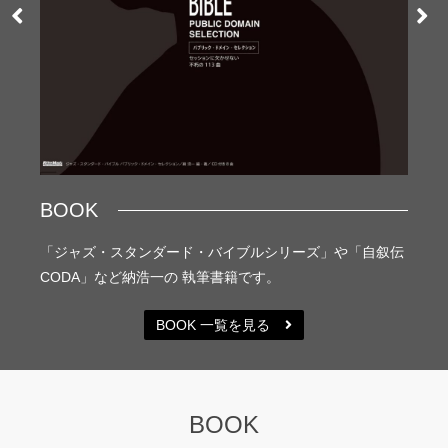
GO
COD
LP発
 こち
表記念
あり、
らの
BOOK
イン
グラ
ただいて
（CO
「ジャズ・スタンダード・バイブルシリーズ」や「自叙伝
おり
CODA」など納浩一の 執筆書籍です。
BOOK 一覧を見る
BOOK