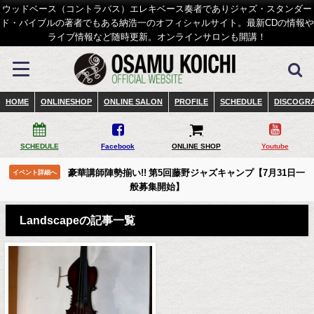
ウッドベース（コントラバス）エレキベース奏者でありジャズ・スタンダー
ド・バイブルの著者でもある納浩一のオフィシャルサイト。最新CDの情報や
ライブ情報など随時更新。オンラインサロンも開講！
HOME
ONLINESHOP
ONLINE SALON
PROFILE
SCHEDULE
DISCOGR
SCHEDULE
Facebook
ONLINE SHOP
Youtube
豪華講師陣勢揃い!! 第5回藤野ジャズキャンプ【7月31日一
イベント詳細へ
般募集開始】
Landscapeの記事一覧