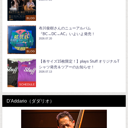
BLOG
布川俊樹さんのニューアルバム
『BC→DC→AC』いよいよ発売！
2026.07.20
BLOG
【各サイズ15枚限定！】plays Stuff オリジナルT
シャツ発売＆ツアーのお知らせ！
2026.07.13
SCHEDULE
D'Addario（ダダリオ）