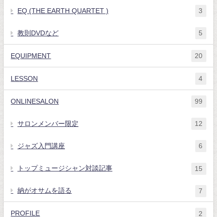
EQ (THE EARTH QUARTET )
3
教則DVDなど
5
EQUIPMENT
20
LESSON
4
ONLINESALON
99
サロンメンバー限定
12
ジャズ入門講座
6
トップミュージシャン対談記事
15
納がオサムを語る
7
PROFILE
2