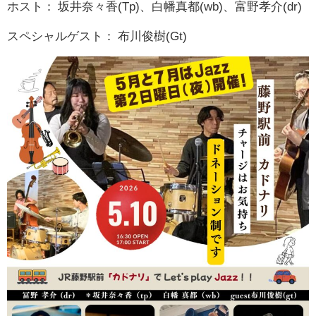
ホスト： 坂井奈々香(Tp)、白幡真都(wb)、富野孝介(dr)
スペシャルゲスト： 布川俊樹(Gt)