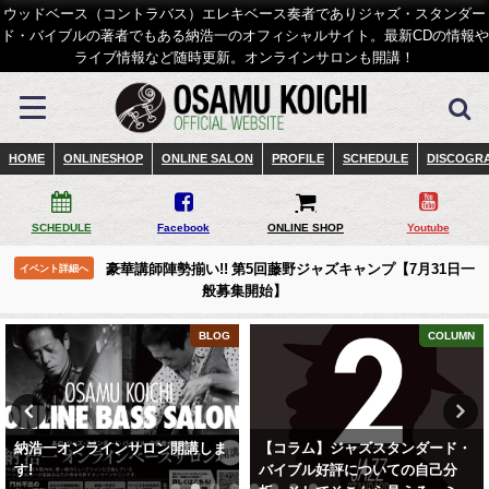
ウッドベース（コントラバス）エレキベース奏者でありジャズ・スタンダー
ド・バイブルの著者でもある納浩一のオフィシャルサイト。最新CDの情報や
ライブ情報など随時更新。オンラインサロンも開講！
HOME
ONLINESHOP
ONLINE SALON
PROFILE
SCHEDULE
DISCOGR
SCHEDULE
Facebook
ONLINE SHOP
Youtube
豪華講師陣勢揃い!! 第5回藤野ジャズキャンプ【7月31日一
イベント詳細へ
般募集開始】
BLOG
COLUMN
納浩一オンラインサロン開講しま
【コラム】ジャズスタンダード・
す!
バイブル好評についての自己分