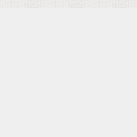
検索
キーワード
トップ
メニュー
SCHEDULE
Facebook Page
Shopping
カテゴリー
タグ
pickup
Landscape
本田雅人（SAX）
HAKU
島健
布川俊樹
小池修
山木秀夫
クリヤ・マコト
MELODY GARDOT