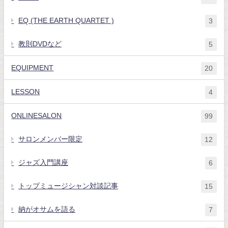
EQ (THE EARTH QUARTET )
3
教則DVDなど
5
EQUIPMENT
20
LESSON
4
ONLINESALON
99
サロンメンバー限定
12
ジャズ入門講座
6
トップミュージシャン対談記事
15
納がオサムを語る
7