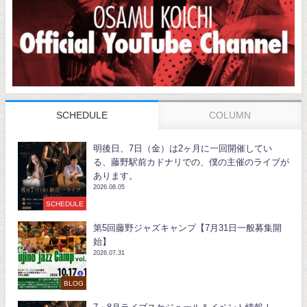
SCHEDULE
COLUMN
明後日、7日（金）は2ヶ月に一回開催してい
る、藤野駅前カドナリでの、僕の主催のライブが
あります。
2026.08.05
SCHEDULE
第5回藤野ジャズキャンプ【7月31日一般募集開
始】
2026.07.31
BLOG