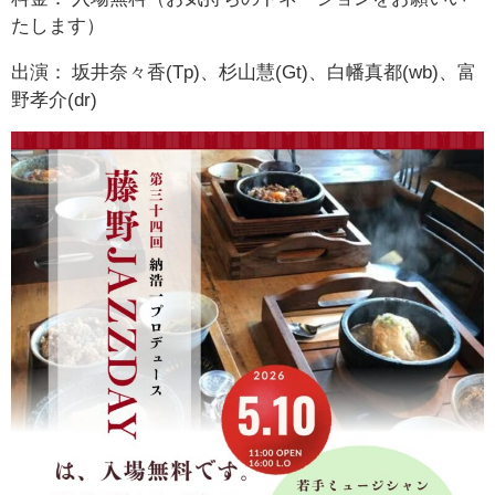
たします）
出演： 坂井奈々香(Tp)、杉山慧(Gt)、白幡真都(wb)、富
野孝介(dr)