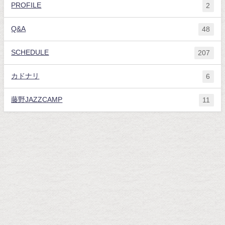
PROFILE
2
Q&A
48
SCHEDULE
207
カドナリ
6
藤野JAZZCAMP
11