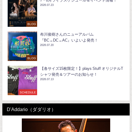
7・8月ライブスケジュール＆イベント情報！
2026.07.23
BLOG
布川俊樹さんのニューアルバム
『BC→DC→AC』いよいよ発売！
2026.07.20
BLOG
【各サイズ15枚限定！】plays Stuff オリジナルT
シャツ発売＆ツアーのお知らせ！
2026.07.13
SCHEDULE
D'Addario（ダダリオ）