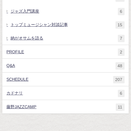
ジャズ入門講座
6
トップミュージシャン対談記事
15
納がオサムを語る
7
PROFILE
2
Q&A
48
SCHEDULE
207
カドナリ
6
藤野JAZZCAMP
11