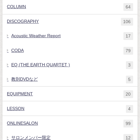
COLUMN
64
DISCOGRAPHY
106
Acoustic Weather Report
17
CODA
79
EQ (THE EARTH QUARTET )
3
教則DVDなど
5
EQUIPMENT
20
LESSON
4
ONLINESALON
99
サロンメンバー限定
12