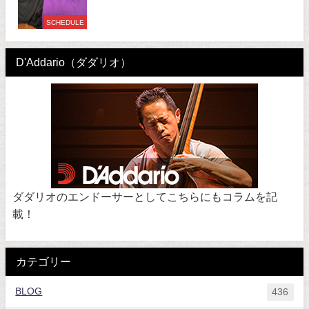
SCHEDULE
D'Addario（ダダリオ）
ダダリオのエンドーサーとしてこちらにもコラムを記
載！
カテゴリー
BLOG
436