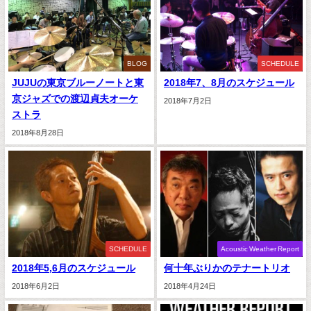
BLOG
SCHEDULE
JUJUの東京ブルーノートと東
2018年7、8月のスケジュール
京ジャズでの渡辺貞夫オーケ
2018年7月2日
ストラ
2018年8月28日
SCHEDULE
Acoustic Weather Report
2018年5,6月のスケジュール
何十年ぶりかのテナートリオ
2018年6月2日
2018年4月24日