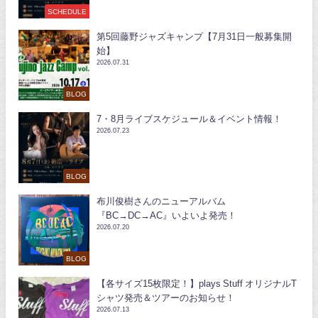
SCHEDULE
第5回藤野ジャズキャンプ【7月31日一般募集開
始】
2026.07.31
BLOG
7・8月ライブスケジュール＆イベント情報！
2026.07.23
BLOG
布川俊樹さんのニューアルバム
『BC→DC→AC』いよいよ発売！
2026.07.20
BLOG
【各サイズ15枚限定！】plays Stuff オリジナルT
シャツ発売＆ツアーのお知らせ！
2026.07.13