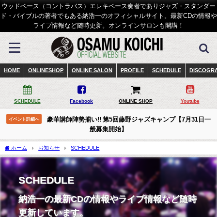
ウッドベース（コントラバス）エレキベース奏者でありジャズ・スタンダー
ド・バイブルの著者でもある納浩一のオフィシャルサイト。最新CDの情報や
ライブ情報など随時更新。オンラインサロンも開講！
HOME
ONLINESHOP
ONLINE SALON
PROFILE
SCHEDULE
DISCOGR
SCHEDULE
Facebook
ONLINE SHOP
Youtube
豪華講師陣勢揃い!! 第5回藤野ジャズキャンプ【7月31日一
イベント詳細へ
般募集開始】
ホーム
お知らせ
SCHEDULE
SCHEDULE
納浩一の最新CDの情報やライブ情報など随時
更新しています。