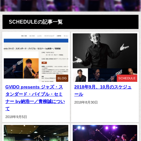
SCHEDULEの記事一覧
BLOG
SCHEDULE
GVIDO presents ジャズ・ス
2018年9月、10月のスケジュ
タンダード・バイブル・セミ
ール
ナー by納浩一／青柳誠につい
2018年8月30日
て
2018年9月5日