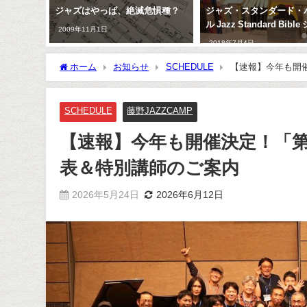
シストに
ジャズはやっぱ、絶滅危惧種？
ジャズ・スタンダード・
と丁寧
ル Jazz Standard Bib
2009年11月1日
2018年7月4日
ホーム
お知らせ
SCHEDULE
【速報】今年も開催
SCHEDULE
藤野JAZZCAMP
【速報】今年も開催決定！「第5
表＆特別講師のご案内
2026年5月24日
2026年6月12日