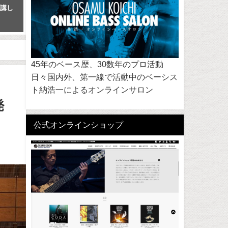
開講し
【コラム】ジャズスタンダー
アルバム「CODA」が、サ
ド・バイブル好評についての自
で聴くことが出来るように
己分析、そしてそこから見え
ました。
る、ミュージシャンの道へのヒ
2023年9月2日
ント
2013年1月16日
45年のベース歴、30数年のプロ活動
日々国内外、第一線で活動中のベーシス
ト納浩一によるオンラインサロン
発
公式オンラインショップ