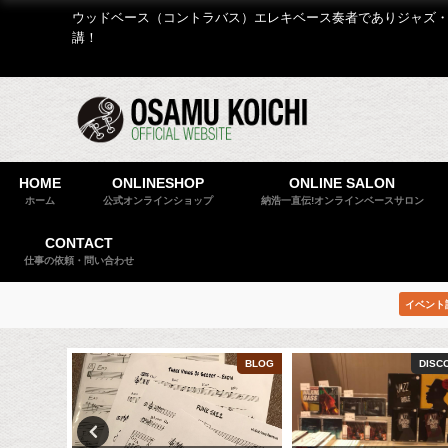
ウッドベース（コントラバス）エレキベース奏者でありジャズ・
講！
HOME
ONLINESHOP
ONLINE SALON
ホーム
公式オンラインショップ
納浩一直伝!オンラインベースサロン
CONTACT
仕事の依頼・問い合わせ
イベント
COLUMN
BLOG
DISC