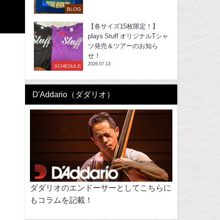
BLOG
【各サイズ15枚限定！】
plays Stuff オリジナルTシャ
ツ発売＆ツアーのお知ら
せ！
2026.07.13
SCHEDULE
D'Addario（ダダリオ）
ダダリオのエンドーサーとしてこちらに
もコラムを記載！