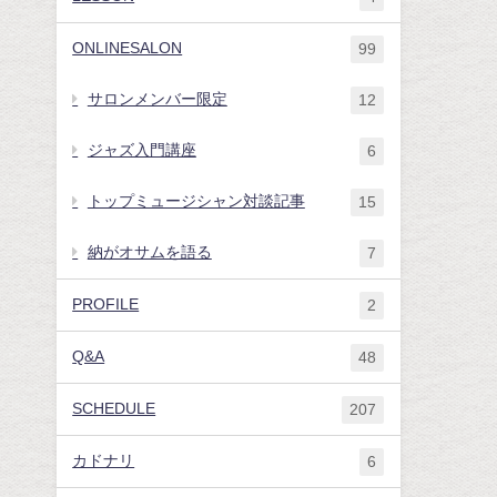
ONLINESALON
99
サロンメンバー限定
12
ジャズ入門講座
6
トップミュージシャン対談記事
15
納がオサムを語る
7
PROFILE
2
Q&A
48
SCHEDULE
207
カドナリ
6