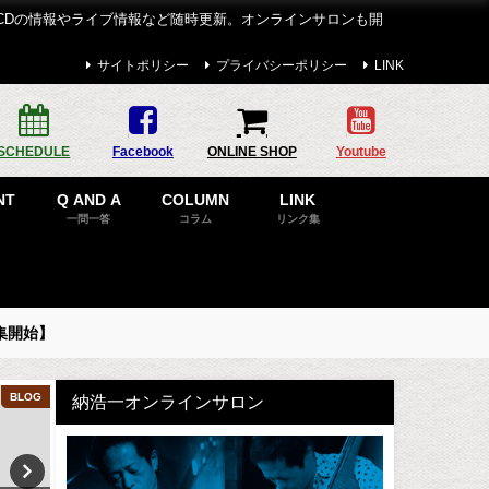
CDの情報やライブ情報など随時更新。オンラインサロンも開
サイトポリシー
プライバシーポリシー
LINK
SCHEDULE
Facebook
ONLINE SHOP
Youtube
NT
Q AND A
COLUMN
LINK
一問一答
コラム
リンク集
集開始】
BLOG
COLUMN
納浩一オンラインサロン