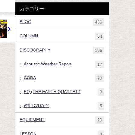
カテゴリー
BLOG
436
COLUMN
64
DISCOGRAPHY
106
Acoustic Weather Report
17
CODA
79
EQ (THE EARTH QUARTET )
3
教則DVDなど
5
EQUIPMENT
20
LESSON
4