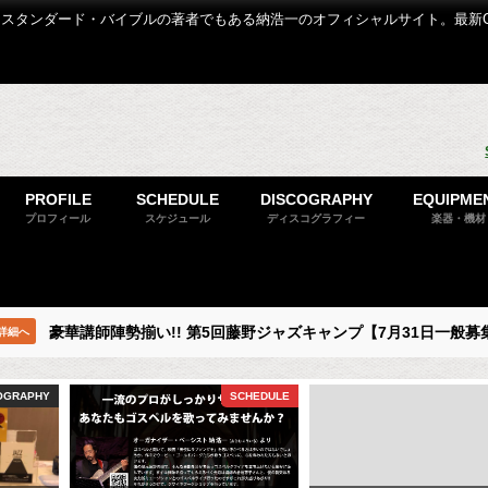
スタンダード・バイブルの著者でもある納浩一のオフィシャルサイト。最新
PROFILE
SCHEDULE
DISCOGRAPHY
EQUIPME
プロフィール
スケジュール
ディスコグラフィー
楽器・機材
豪華講師陣勢揃い!! 第5回藤野ジャズキャンプ【7月31日一般募
詳細へ
OGRAPHY
SCHEDULE