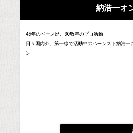
納浩一オ
45年のベース歴、30数年のプロ活動
日々国内外、第一線で活動中のベーシスト納浩一
ン