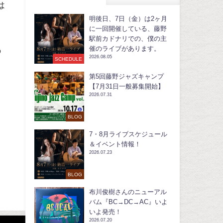
は
明後日、7日（金）は2ヶ月
に一回開催している、藤野
駅前カドナリでの、僕の主
催のライブがあります。
の
2026.08.05
SCHEDULE
第5回藤野ジャズキャンプ
藤
【7月31日一般募集開始】
2026.07.31
BLOG
7・8月ライブスケジュール
＆イベント情報！
2026.07.23
BLOG
布川俊樹さんのニューアル
バム『BC→DC→AC』いよ
いよ発売！
2026.07.20