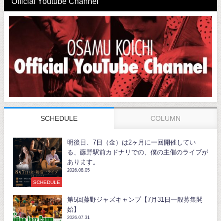
Official Youtube Channel
SCHEDULE
COLUMN
明後日、7日（金）は2ヶ月に一回開催してい
る、藤野駅前カドナリでの、僕の主催のライブが
あります。
2026.08.05
SCHEDULE
第5回藤野ジャズキャンプ【7月31日一般募集開
始】
2026.07.31