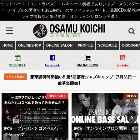
ウッドベース（コントラバス）エレキベース奏者でありジャズ・スタンダー
ド・バイブルの著者でもある納浩一のオフィシャルサイト。最新CDの情報や
ライブ情報など随時更新。オンラインサロンも開講！
HOME
ONLINESHOP
ONLINE SALON
PROFILE
SCHEDULE
DISCOGR
SCHEDULE
Facebook
ONLINE SHOP
Youtube
豪華講師陣勢揃い!! 第5回藤野ジャズキャンプ【7月31日一
イベント詳細へ
般募集開始】
SCHEDULE
BLOG
納浩一 プレゼンツ ゴスペルワー
納浩一オンラインサロン開講しま
クショップ
す!