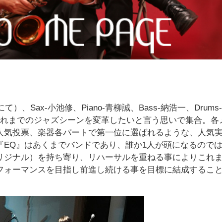
、Sax-小池修、Piano-青柳誠、Bass-納浩一、Drums
これまでのジャズシーンを変革したいと言う思いで集合。各
人気投票、楽器各パートで第一位に選ばれるような、人気
『EQ』はあくまでバンドであり、誰か1人が頭になるので
リジナル）を持ち寄り、リハーサルを重ねる事によりこれ
フォーマンスを目指し前進し続ける事を目標に結成するこ