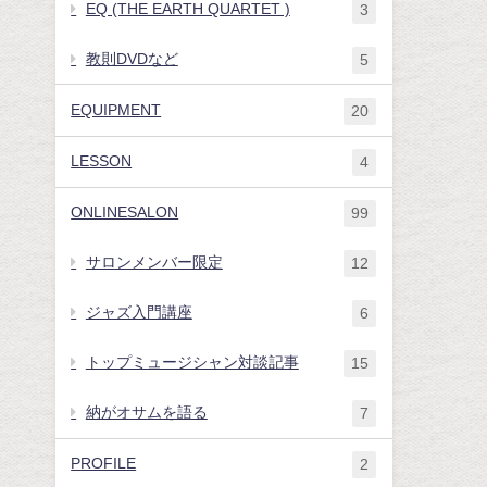
EQ (THE EARTH QUARTET )
3
教則DVDなど
5
EQUIPMENT
20
LESSON
4
ONLINESALON
99
サロンメンバー限定
12
ジャズ入門講座
6
トップミュージシャン対談記事
15
納がオサムを語る
7
PROFILE
2