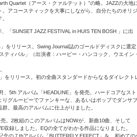
th Quartet（アース・クァルテット）”の略。JAZZの大地
ト。アコースティックを大事にしながら、自分たちのオリ
す。
「SUNSET JAZZ FESTIVAL in HUIS TEN BOSH 」に出
teness」をリリース。Swing Journal誌のゴールドディスクに選
ェスティバル」（出演者：ハービー・ハンコック、ウエイン
ス。
EQ LIVE」をリリース。初の全曲スタンダードからなるダイレクト
1月、5th アルバム「HEADLINE」を発売。ハードコアなス
よりグルービーでファンキーな、あるいはポップでダンサ
品群。最高のアルバムに仕上がりました。
EN」を発売。2枚組のこのアルバムはNOWが、新曲10曲、そして
LIVE収録しました。EQの全てがわかる作品になりました。
の７thアルバム「BUTTERFLY EFFECT」を、初めての