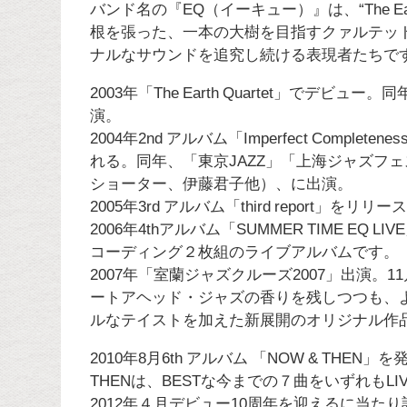
バンド名の『EQ（イーキュー）』は、“The Ear
根を張った、一本の大樹を目指すクァルテッ
ナルなサウンドを追究し続ける表現者たちで
2003年「The Earth Quartet」でデビュー。同年、
演。
2004年2nd アルバム「Imperfect Comple
れる。同年、「東京JAZZ」「上海ジャズフ
ショーター、伊藤君子他）、に出演。
2005年3rd アルバム「third report」をリリー
2006年4thアルバム「SUMMER TIME 
コーディング２枚組のライブアルバムです。
2007年「室蘭ジャズクルーズ2007」出演。1
ートアヘッド・ジャズの香りを残しつつも、
ルなテイストを加えた新展開のオリジナル作
2010年8月6th アルバム 「NOW & TH
THENは、BESTな今までの７曲をいずれも
2012年４月デビュー10周年を迎えるに当たり記念