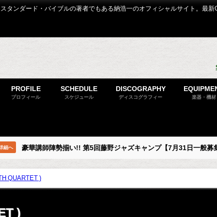
スタンダード・バイブルの著者でもある納浩一のオフィシャルサイト。最新
PROFILE
SCHEDULE
DISCOGRAPHY
EQUIPME
プロフィール
スケジュール
ディスコグラフィー
楽器・機材
豪華講師陣勢揃い!! 第5回藤野ジャズキャンプ【7月31日一般募
詳細へ
TH QUARTET )
T )