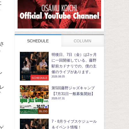
に
ジ
SCHEDULE
COLUMN
定さ
・
明後日、7日（金）は2ヶ月
に一回開催している、藤野
駅前カドナリでの、僕の主
催のライブがあります。
レ
2026.08.05
SCHEDULE
トレ
第5回藤野ジャズキャンプ
ブ
【7月31日一般募集開始】
2026.07.31
BLOG
7・8月ライブスケジュール
＆イベント情報！
ゲ