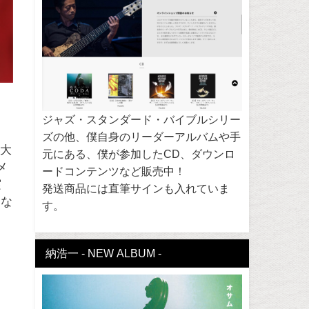
ジャズ・スタンダード・バイブルシリー
ズの他、僕自身のリーダーアルバムや手
-大
元にある、僕が参加したCD、ダウンロ
メ
ードコンテンツなど販売中！
実
発送商品には直筆サインも入れていま
はな
す。
ま
と
納浩一 - NEW ALBUM -