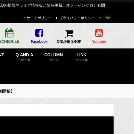
CDの情報やライブ情報など随時更新。オンラインサロンも開
サイトポリシー
プライバシーポリシー
LINK
SCHEDULE
Facebook
ONLINE SHOP
Youtube
NT
Q AND A
COLUMN
LINK
一問一答
コラム
リンク集
集開始】