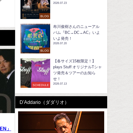
2026.07.23
。
BLOG
！
布川俊樹さんのニューアル
バム『BC→DC→AC』いよ
いよ発売！
2026.07.20
BLOG
【各サイズ15枚限定！】
plays Stuff オリジナルTシャ
ツ発売＆ツアーのお知ら
せ！
2026.07.13
SCHEDULE
D'Addario（ダダリオ）
HEN」