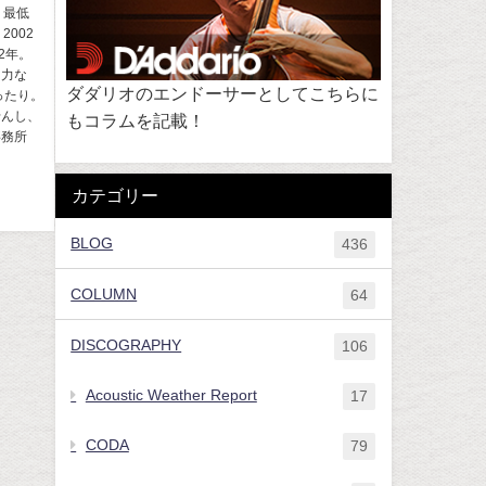
、最低
002
2年。
は力な
ダダリオのエンドーサーとしてこちらに
ったり。
せんし、
もコラムを記載！
事務所
カテゴリー
BLOG
436
COLUMN
64
DISCOGRAPHY
106
Acoustic Weather Report
17
CODA
79