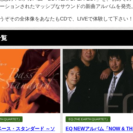
ストレーションされたマッシブなサウンドの新曲アルバムを発売
うぞその全体像をあなたもCDで、LIVEで体験して下さい
一覧
TH QUARTET )
EQ (THE EARTH QUARTET )
ベース・スタンダード ～ソ
EQ NEWアルバム「NOW & T