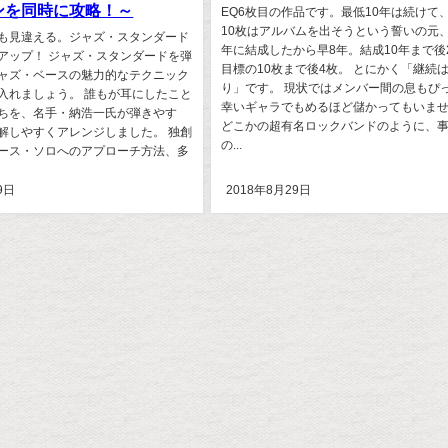
ンを同時に攻略！～
EQ6枚目の作品です。最低10年は続けて
10枚はアルバムを出そうという誓いの元、2
も見違える。ジャズ・スタンダード
年に結成したから早8年。結成10年まで後
アップ！ ジャズ・スタンダードを弾
目標の10枚まで後4枚。 とにかく「継続
ャズ・ベースの魅力的なテクニック
り」です。 現状ではメンバー間の息もぴ
入れましょう。 誰もが耳にしたこと
幸いギャラでもめるほど儲かってもいま
ちを、名手・納浩一氏が弾きやす
どこかの超有名ロックバンドのように、
解しやすくアレンジしました。 独創
の...
ース・ソロへのアプローチ方法、多
9日
2018年8月29日