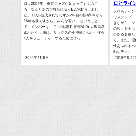
ロとライ
時は2004年、東京ジャズが始まってすぐのこ
ろ、なんとあの大舞台に我々EQが出演しまし
ソロもライン
た。 EQが結成されてわずか2年目の快挙! 今から
でステップ・
16年も前ですから、みんな若い。 ということ
きながら、ジ
で、メンバーは、 Ts:小池修 P:青柳誠 Dr:大坂昌彦
の数々を手に
B:わたくし 曲は、サックスの小池修さんが、僕ら
のある名曲た
4人をフューチャーするために作っ...
く、また、理
性あふれるベ
彩なテク...
2020年4月9日
2018年8月2