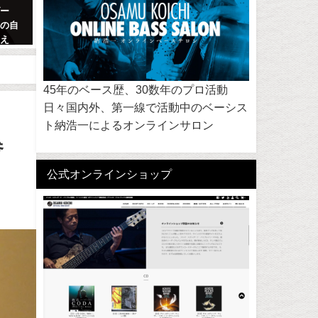
ダー
納浩一オンラインサロン開講し
ジャズはやっぱ、絶滅危惧
ての自
ます!
2009年11月1日
見え
2019年3月25日
へのヒ
45年のベース歴、30数年のプロ活動
日々国内外、第一線で活動中のベーシス
ト納浩一によるオンラインサロン
参
公式オンラインショップ