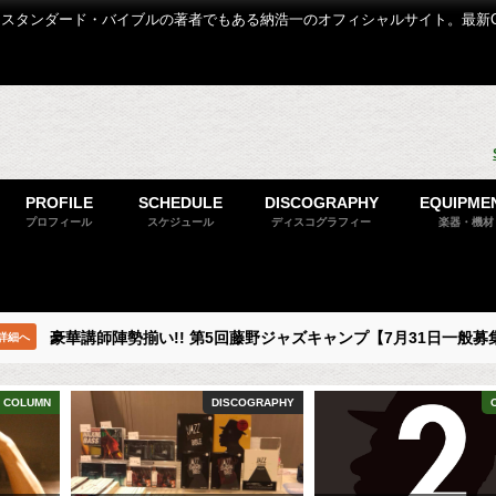
スタンダード・バイブルの著者でもある納浩一のオフィシャルサイト。最新
PROFILE
SCHEDULE
DISCOGRAPHY
EQUIPME
プロフィール
スケジュール
ディスコグラフィー
楽器・機材
豪華講師陣勢揃い!! 第5回藤野ジャズキャンプ【7月31日一般募
詳細へ
COLUMN
DISCOGRAPHY