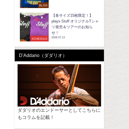
BLOG
ン
【各サイズ15枚限定！】
plays Stuff オリジナルTシャ
ツ発売＆ツアーのお知ら
せ！
2026.07.13
SCHEDULE
D'Addario（ダダリオ）
ダダリオのエンドーサーとしてこちらに
もコラムを記載！