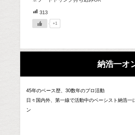
313
+1
納浩一オ
45年のベース歴、30数年のプロ活動
日々国内外、第一線で活動中のベーシスト納浩一
ン