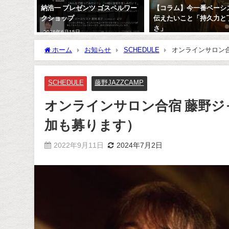
- NEW
納浩一 プレゼンツ ゴスペルワー
【コラム】今一番ベーシ
クショップ
伝えたいこと「持久力と
さ」
2026年6月15日
2018年7月4日
ホーム
お知らせ
SCHEDULE
オンラインサロン合
SCHEDULE
藤野JAZZCAMP
オンラインサロン合宿 藤野ジャ
加も募ります）
2022年9月11日
2024年7月2日