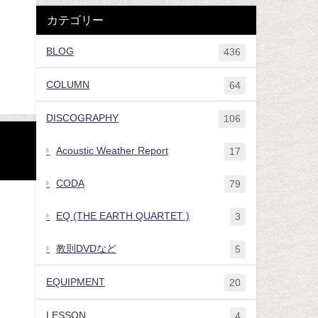
カテゴリー
BLOG
436
COLUMN
64
DISCOGRAPHY
106
Acoustic Weather Report
17
CODA
79
EQ (THE EARTH QUARTET )
3
教則DVDなど
5
EQUIPMENT
20
LESSON
4