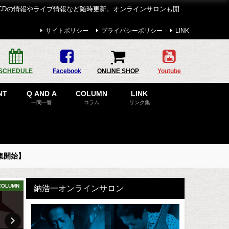
CDの情報やライブ情報など随時更新。オンラインサロンも開
サイトポリシー
プライバシーポリシー
LINK
SCHEDULE
Facebook
ONLINE SHOP
Youtube
NT
Q AND A
COLUMN
LINK
一問一答
コラム
リンク集
集開始】
COLUMN
BLOG
納浩一オンラインサロン