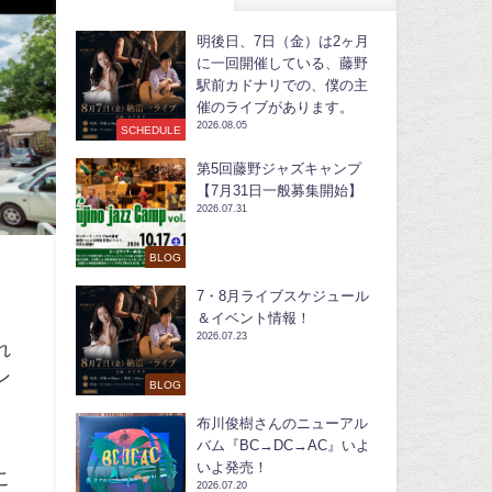
明後日、7日（金）は2ヶ月
に一回開催している、藤野
駅前カドナリでの、僕の主
催のライブがあります。
2026.08.05
SCHEDULE
第5回藤野ジャズキャンプ
【7月31日一般募集開始】
2026.07.31
BLOG
7・8月ライブスケジュール
＆イベント情報！
2026.07.23
れ
ン
BLOG
布川俊樹さんのニューアル
バム『BC→DC→AC』いよ
いよ発売！
こ
2026.07.20