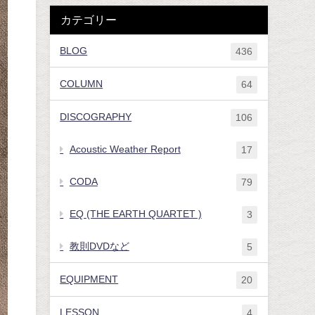
カテゴリー
BLOG
436
COLUMN
64
DISCOGRAPHY
106
Acoustic Weather Report
17
CODA
79
EQ (THE EARTH QUARTET )
3
教則DVDなど
5
EQUIPMENT
20
LESSON
4