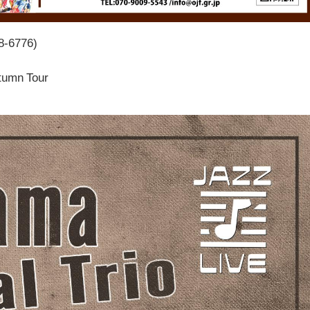
-6776)
umn Tour