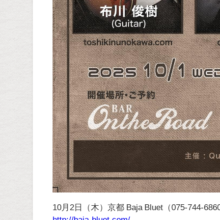
10月2日（木）京都 Baja Bluet（075-744-6860
http://baja-bluet.com/