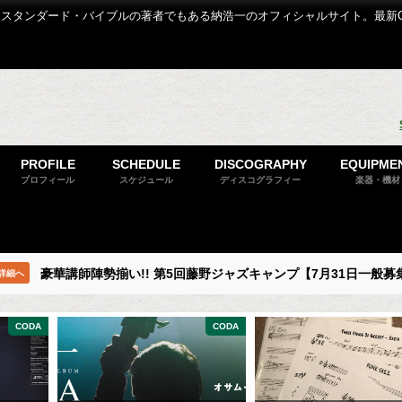
スタンダード・バイブルの著者でもある納浩一のオフィシャルサイト。最新
PROFILE
SCHEDULE
DISCOGRAPHY
EQUIPME
プロフィール
スケジュール
ディスコグラフィー
楽器・機材
豪華講師陣勢揃い!! 第5回藤野ジャズキャンプ【7月31日一般募
詳細へ
CODA
CODA