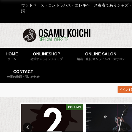
ウッドベース（コントラバス）エレキベース奏者でありジャズ・
講！
HOME
ONLINESHOP
ONLINE SALON
ホーム
公式オンラインショップ
納浩一直伝!オンラインベースサロン
CONTACT
仕事の依頼・問い合わせ
イベント
COLUMN
COLUMN