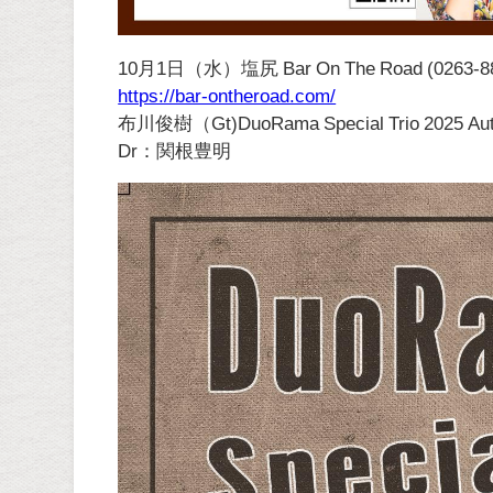
10月1日（水）塩尻 Bar On The Road (0263-88
https://bar-ontheroad.com/
布川俊樹（Gt)DuoRama Special Trio 2025 Aut
Dr：関根豊明