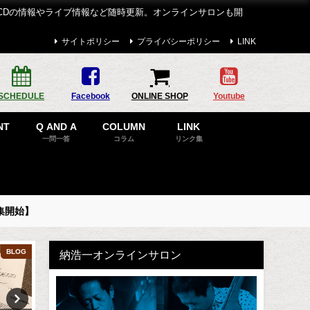
CDの情報やライブ情報など随時更新。オンラインサロンも開
サイトポリシー
プライバシーポリシー
LINK
SCHEDULE
Facebook
ONLINE SHOP
Youtube
NT
Q AND A
COLUMN
LINK
一問一答
コラム
リンク集
集開始】
BLOG
DISCOGRAPHY
納浩一オンラインサロン