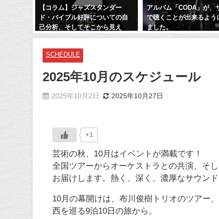
シストに
【コラム】ジャズスタンダー
アルバム「CODA」が、
と丁寧
ド・バイブル好評についての自
で聴くことが出来るよう
己分析、そしてそこから見え
ました。
る、ミュージシャンの道へのヒ
2023年9月2日
ント
SCHEDULE
2013年1月16日
2025年10月のスケジュール
2025年10月2日
2025年10月27日
+1
芸術の秋、10月はイベントが満載です！
全国ツアーからオーケストラとの共演、そし
お届けします。熱く、深く、濃厚なサウンド
10月の幕開けは、布川俊樹トリオのツアー、そ
西を巡る9泊10日の旅から。