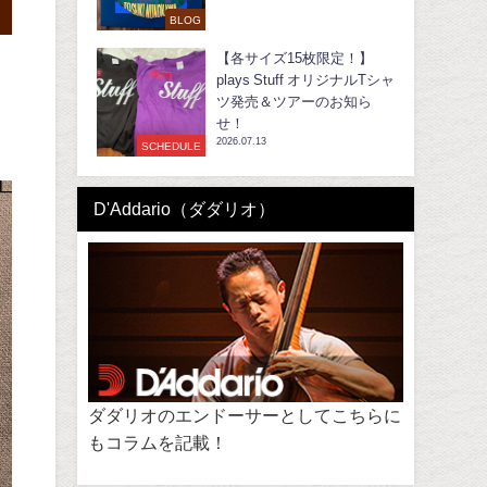
BLOG
【各サイズ15枚限定！】
plays Stuff オリジナルTシャ
ツ発売＆ツアーのお知ら
せ！
2026.07.13
SCHEDULE
D'Addario（ダダリオ）
ダダリオのエンドーサーとしてこちらに
もコラムを記載！