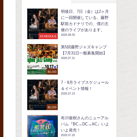
明後日、7日（金）は2ヶ月
に一回開催している、藤野
駅前カドナリでの、僕の主
催のライブがあります。
2026.08.05
SCHEDULE
第5回藤野ジャズキャンプ
【7月31日一般募集開始】
2026.07.31
BLOG
7・8月ライブスケジュール
＆イベント情報！
2026.07.23
BLOG
布川俊樹さんのニューアル
バム『BC→DC→AC』いよ
いよ発売！
2026.07.20