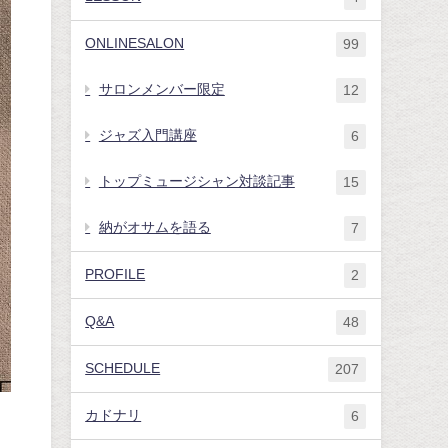
ONLINESALON
99
サロンメンバー限定
12
ジャズ入門講座
6
トップミュージシャン対談記事
15
納がオサムを語る
7
PROFILE
2
Q&A
48
SCHEDULE
207
カドナリ
6