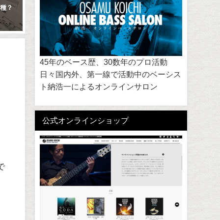
惧種？
ジャズ・スタンダード・バイブ
納浩一オンラインサロン開
ル Jazz Standard Bible シリーズ
ます!
2018年7月4日
2019年3月25日
45年のベース歴、30数年のプロ活動
日々国内外、第一線で活動中のベーシス
ト納浩一によるオンラインサロン
公式オンラインショップ
で