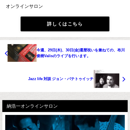
オンラインサロン
詳しくはこちら
今週、29日(木)、30日(金)還暦祝いを兼ねての、布川
俊樹Valisのライブを行います。
Jazz life 対談 ジョン・パテトゥイッチ
納浩一オンラインサロン