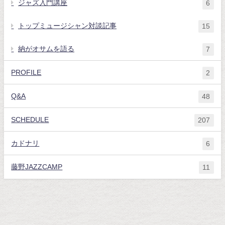
ジャズ入門講座
6
トップミュージシャン対談記事
15
納がオサムを語る
7
PROFILE
2
Q&A
48
SCHEDULE
207
カドナリ
6
藤野JAZZCAMP
11