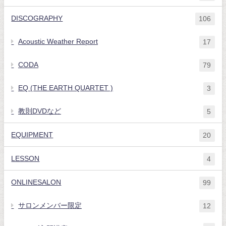
DISCOGRAPHY
106
Acoustic Weather Report
17
CODA
79
EQ (THE EARTH QUARTET )
3
教則DVDなど
5
EQUIPMENT
20
LESSON
4
ONLINESALON
99
サロンメンバー限定
12