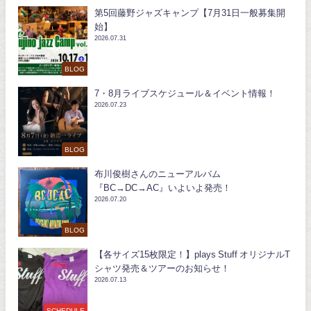
第5回藤野ジャズキャンプ【7月31日一般募集開
始】
2026.07.31
BLOG
7・8月ライブスケジュール＆イベント情報！
2026.07.23
BLOG
布川俊樹さんのニューアルバム
『BC→DC→AC』いよいよ発売！
2026.07.20
BLOG
【各サイズ15枚限定！】plays Stuff オリジナルT
シャツ発売＆ツアーのお知らせ！
2026.07.13
SCHEDULE