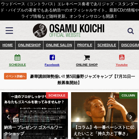
ウッドベース（コントラバス）エレキベース奏者でありジャズ・スタンダー
ド・バイブルの著者でもある納浩一のオフィシャルサイト。最新CDの情報や
ライブ情報など随時更新。オンラインサロンも開講！
HOME
ONLINESHOP
ONLINE SALON
PROFILE
SCHEDULE
DISCOGR
SCHEDULE
Facebook
ONLINE SHOP
Youtube
豪華講師陣勢揃い!! 第5回藤野ジャズキャンプ【7月31日一
イベント詳細へ
般募集開始】
SCHEDULE
COLUMN
納浩一 プレゼンツ ゴスペルワー
【コラム】今一番ベーシストに伝
クショップ
えたいこと「持久力と丁寧さ」