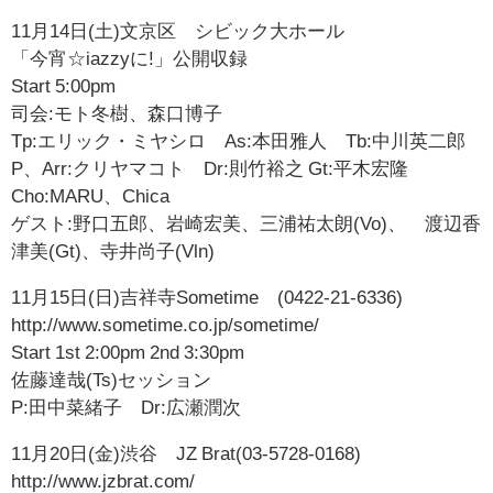
11月14日(土)文京区 シビック大ホール
「今宵☆iazzyに!」公開収録
Start 5:00pm
司会:モト冬樹、森口博子
Tp:エリック・ミヤシロ As:本田雅人 Tb:中川英二郎
P、Arr:クリヤマコト Dr:則竹裕之 Gt:平木宏隆
Cho:MARU、Chica
ゲスト:野口五郎、岩崎宏美、三浦祐太朗(Vo)、 渡辺香
津美(Gt)、寺井尚子(Vln)
11月15日(日)吉祥寺Sometime (0422-21-6336)
http://www.sometime.co.jp/sometime/
Start 1st 2:00pm 2nd 3:30pm
佐藤達哉(Ts)セッション
P:田中菜緒子 Dr:広瀬潤次
11月20日(金)渋谷 JZ Brat(03-5728-0168)
http://www.jzbrat.com/