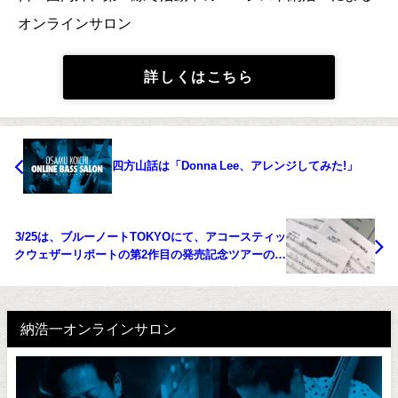
オンラインサロン
詳しくはこちら
四方山話は「Donna Lee、アレンジしてみた!」
3/25は、ブルーノートTOKYOにて、アコースティッ
クウェザーリポートの第2作目の発売記念ツアーの千
秋楽
納浩一オンラインサロン