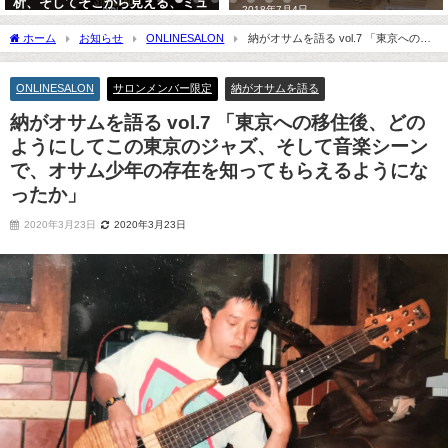
析、そしてそこから見える、ミュ
2018年7月4日
ージシャンの道へのヒント
ホーム
お知らせ
ONLINESALON
納がオサムを語る vol.7 「東京への移
2013年1月16日
住後、どのようにしてこの東京のジャズ、そして音楽シーンで、オサム少年の存在を
知ってもらえるようになったか」
ONLINESALON
サロンメンバー限定
納がオサムを語る
納がオサムを語る vol.7 「東京への移住後、どの
ようにしてこの東京のジャズ、そして音楽シーン
で、オサム少年の存在を知ってもらえるようにな
ったか」
2020年3月23日
2020年3月23日