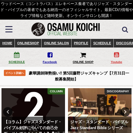
ウッドベース（コントラバス）エレキベース奏者でありジャズ・スタンダー
ド・バイブルの著者でもある納浩一のオフィシャルサイト。最新CDの情報や
ライブ情報など随時更新。オンラインサロンも開講！
HOME
ONLINESHOP
ONLINE SALON
PROFILE
SCHEDULE
DISCOGR
SCHEDULE
Facebook
ONLINE SHOP
Youtube
豪華講師陣勢揃い!! 第5回藤野ジャズキャンプ【7月31日一
イベント詳細へ
般募集開始】
COLUMN
DISCOGRAPHY
【コラム】ジャズスタンダード・
ジャズ・スタンダード・バイブル
バイブル好評についての自己分
Jazz Standard Bible シリーズ