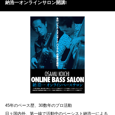
納浩一オンラインサロン開講!
45年のベース歴、30数年のプロ活動
日々国内外、第一線で活動中のベーシスト納浩一による