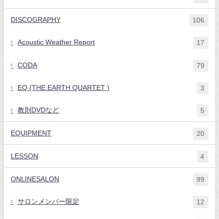
DISCOGRAPHY
106
Acoustic Weather Report
17
CODA
79
EQ (THE EARTH QUARTET )
3
教則DVDなど
5
EQUIPMENT
20
LESSON
4
ONLINESALON
99
サロンメンバー限定
12