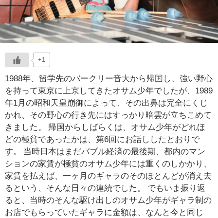
+1
1988年、留学先のバークリー音大から帰国し、強い野心
を持って東京に上京してきたオサム少年でしたが、1989
年1月の昭和天皇崩御によって、その出鼻は完全にくじ
かれ、その野心の行き先にはすっかり暗雲が立ちこめて
きました。 帰国からしばらくは、オサム少年がどれほ
どの極貧であったかは、第6回にお話ししたとおりで
す。 当時日本はまだバブル経済の最後期、都内のマン
ションの家賃が極貧のオサム少年には重くのしかかり、
家賃を払えば、一ヶ月のギャラのそのほとんどが消え去
るという、そんな日々の連続でした。 でもいま振り返
ると、当時のそんな駆け出しのオサム少年がギャラ制の
お店でもらっていたギャラに金額は、なんと今と同じ