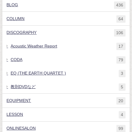
BLOG
436
COLUMN
64
DISCOGRAPHY
106
Acoustic Weather Report
17
CODA
79
EQ (THE EARTH QUARTET )
3
教則DVDなど
5
EQUIPMENT
20
LESSON
4
ONLINESALON
99