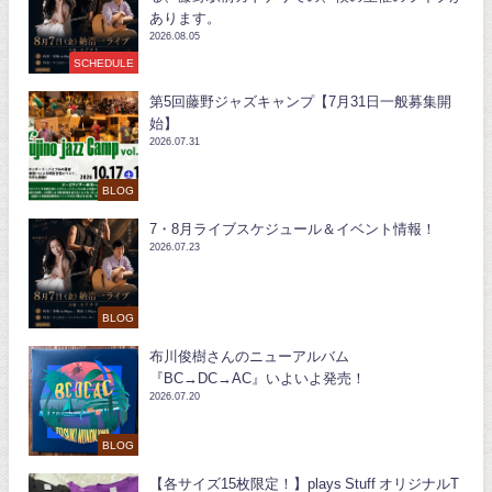
あります。
2026.08.05
SCHEDULE
第5回藤野ジャズキャンプ【7月31日一般募集開
始】
2026.07.31
BLOG
7・8月ライブスケジュール＆イベント情報！
2026.07.23
BLOG
布川俊樹さんのニューアルバム
『BC→DC→AC』いよいよ発売！
2026.07.20
BLOG
【各サイズ15枚限定！】plays Stuff オリジナルT