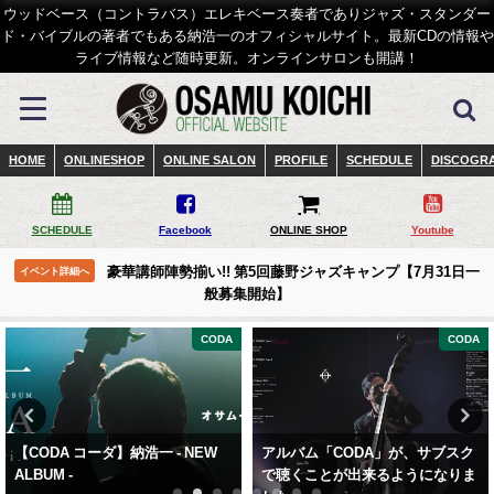
ウッドベース（コントラバス）エレキベース奏者でありジャズ・スタンダー
ド・バイブルの著者でもある納浩一のオフィシャルサイト。最新CDの情報や
ライブ情報など随時更新。オンラインサロンも開講！
HOME
ONLINESHOP
ONLINE SALON
PROFILE
SCHEDULE
DISCOGR
SCHEDULE
Facebook
ONLINE SHOP
Youtube
豪華講師陣勢揃い!! 第5回藤野ジャズキャンプ【7月31日一
イベント詳細へ
般募集開始】
CODA
CODA
【CODA コーダ】納浩一 - NEW
アルバム「CODA」が、サブスク
ALBUM -
で聴くことが出来るようになりま