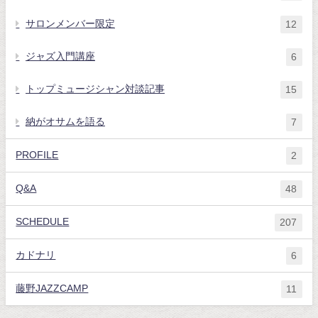
サロンメンバー限定
12
ジャズ入門講座
6
トップミュージシャン対談記事
15
納がオサムを語る
7
PROFILE
2
Q&A
48
SCHEDULE
207
カドナリ
6
藤野JAZZCAMP
11