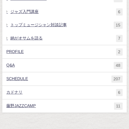
ジャズ入門講座
6
トップミュージシャン対談記事
15
納がオサムを語る
7
PROFILE
2
Q&A
48
SCHEDULE
207
カドナリ
6
藤野JAZZCAMP
11