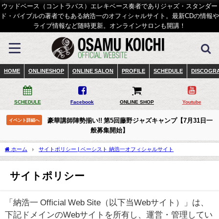
ウッドベース（コントラバス）エレキベース奏者でありジャズ・スタンダー
ド・バイブルの著者でもある納浩一のオフィシャルサイト。最新CDの情報や
ライブ情報など随時更新。オンラインサロンも開講！
HOME
ONLINESHOP
ONLINE SALON
PROFILE
SCHEDULE
DISCOGR
SCHEDULE
Facebook
ONLINE SHOP
Youtube
豪華講師陣勢揃い!! 第5回藤野ジャズキャンプ【7月31日一
イベント詳細へ
般募集開始】
ホーム
サイトポリシー | ベーシスト 納浩一オフィシャルサイト
サイトポリシー
「納浩一 Official Web Site（以下当Webサイト）」は、
下記ドメインのWebサイトを所有し、運営・管理してい