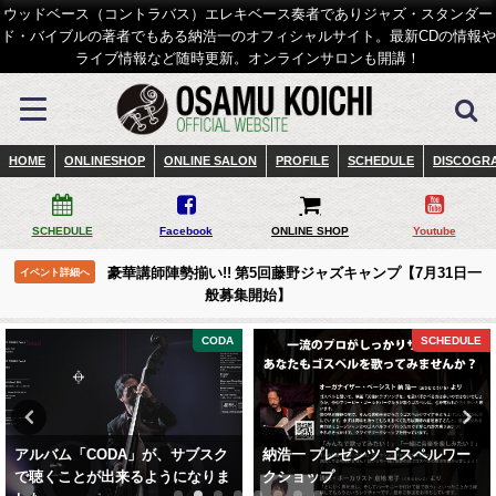
ウッドベース（コントラバス）エレキベース奏者でありジャズ・スタンダー
ド・バイブルの著者でもある納浩一のオフィシャルサイト。最新CDの情報や
ライブ情報など随時更新。オンラインサロンも開講！
HOME
ONLINESHOP
ONLINE SALON
PROFILE
SCHEDULE
DISCOGR
SCHEDULE
Facebook
ONLINE SHOP
Youtube
豪華講師陣勢揃い!! 第5回藤野ジャズキャンプ【7月31日一
イベント詳細へ
般募集開始】
CODA
SCHEDULE
アルバム「CODA」が、サブスク
納浩一 プレゼンツ ゴスペルワー
で聴くことが出来るようになりま
クショップ