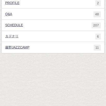
PROFILE
2
Q&A
48
SCHEDULE
207
カドナリ
6
藤野JAZZCAMP
11