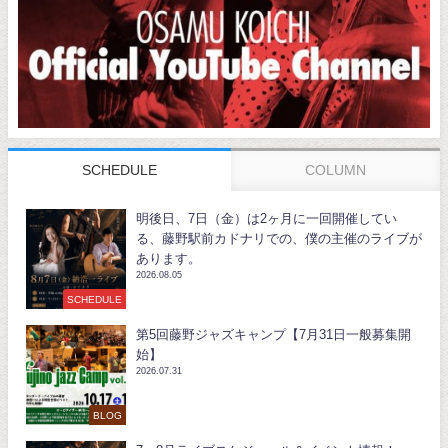
SCHEDULE
COLUMN
明後日、7日（金）は2ヶ月に一回開催してい
る、藤野駅前カドナリでの、僕の主催のライブが
あります。
2026.08.05
SCHEDULE
第5回藤野ジャズキャンプ【7月31日一般募集開
始】
2026.07.31
BLOG