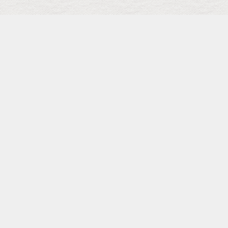
検索
キーワード
トップ
メニュー
SCHEDULE
Facebook Page
Shopping
カテゴリー
タグ
pickup
Landscape
本田雅人（SAX）
HAKU
島健
布川俊樹
小池修
山木秀夫
クリヤ・マコト
MELODY GARDOT