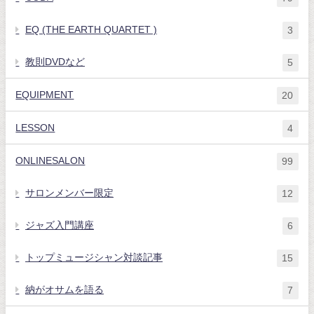
EQ (THE EARTH QUARTET )
3
教則DVDなど
5
EQUIPMENT
20
LESSON
4
ONLINESALON
99
サロンメンバー限定
12
ジャズ入門講座
6
トップミュージシャン対談記事
15
納がオサムを語る
7