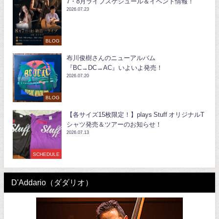
7・8月ライブスケジュール＆イベント情報！
2026.07.23
BLOG
布川俊樹さんのニューアルバム
『BC→DC→AC』いよいよ発売！
2026.07.20
BLOG
【各サイズ15枚限定！】plays Stuff オリジナルT
シャツ発売＆ツアーのお知らせ！
2026.07.13
SCHEDULE
D'Addario（ダダリオ）