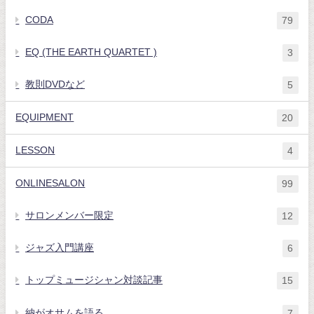
CODA
79
EQ (THE EARTH QUARTET )
3
教則DVDなど
5
EQUIPMENT
20
LESSON
4
ONLINESALON
99
サロンメンバー限定
12
ジャズ入門講座
6
トップミュージシャン対談記事
15
納がオサムを語る
7