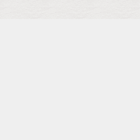
検索
キーワード
トップ
メニュー
SCHEDULE
Facebook Page
Shopping
カテゴリー
タグ
pickup
Landscape
本田雅人（SAX）
HAKU
島健
布川俊樹
小池修