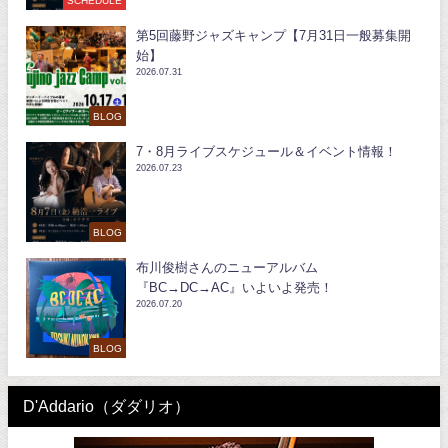
第5回藤野ジャズキャンプ【7月31日一般募集開
始】
2026.07.31
BLOG
7・8月ライブスケジュール＆イベント情報！
2026.07.23
BLOG
布川俊樹さんのニューアルバム
『BC→DC→AC』いよいよ発売！
2026.07.20
BLOG
D'Addario（ダダリオ）