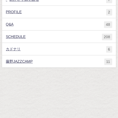
PROFILE
2
Q&A
48
SCHEDULE
208
カドナリ
6
藤野JAZZCAMP
11