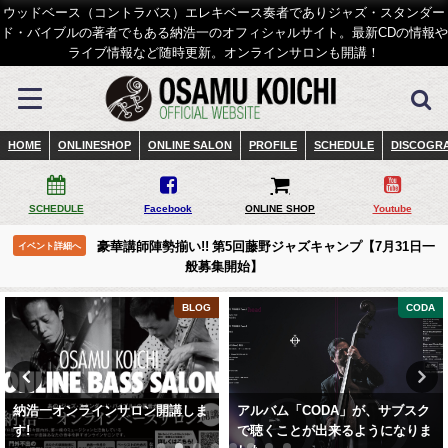
ウッドベース（コントラバス）エレキベース奏者でありジャズ・スタンダー
ド・バイブルの著者でもある納浩一のオフィシャルサイト。最新CDの情報や
ライブ情報など随時更新。オンラインサロンも開講！
HOME
ONLINESHOP
ONLINE SALON
PROFILE
SCHEDULE
DISCOGR
SCHEDULE
Facebook
ONLINE SHOP
Youtube
豪華講師陣勢揃い!! 第5回藤野ジャズキャンプ【7月31日一
イベント詳細へ
般募集開始】
BLOG
CODA
納浩一オンラインサロン開講しま
アルバム「CODA」が、サブスク
す!
で聴くことが出来るようになりま