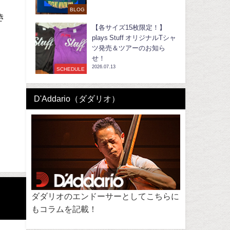
BLOG
き
【各サイズ15枚限定！】
plays Stuff オリジナルTシャ
ツ発売＆ツアーのお知ら
せ！
2026.07.13
SCHEDULE
D'Addario（ダダリオ）
ダダリオのエンドーサーとしてこちらに
もコラムを記載！