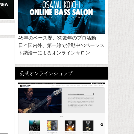
NEW
ジャズ・スタンダード・バイブ
納浩一 プレゼンツ ゴスペ
ル Jazz Standard Bible シリーズ
クショップ
2018年7月4日
2026年6月15日
45年のベース歴、30数年のプロ活動
日々国内外、第一線で活動中のベーシス
ト納浩一によるオンラインサロン
公式オンラインショップ