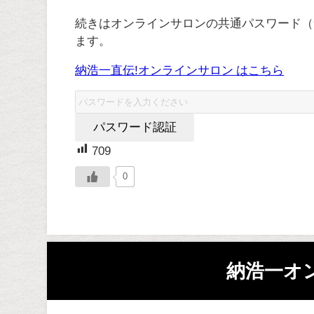
続きはオンラインサロンの共通パスワード（
ます。
納浩一直伝!オンラインサロン はこちら
709
0
納浩一オ