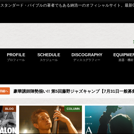
スタンダード・バイブルの著者でもある納浩一のオフィシャルサイト。最新
PROFILE
SCHEDULE
DISCOGRAPHY
EQUIPME
プロフィール
スケジュール
ディスコグラフィー
楽器・機材
豪華講師陣勢揃い!! 第5回藤野ジャズキャンプ【7月31日一般募
詳細へ
BLOG
COLUMN