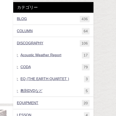
カテゴリー
BLOG
436
COLUMN
64
DISCOGRAPHY
106
Acoustic Weather Report
17
CODA
79
EQ (THE EARTH QUARTET )
3
教則DVDなど
5
EQUIPMENT
20
LESSON
4