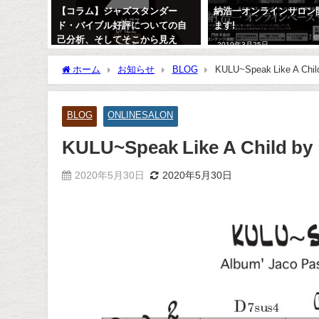
危惧種？
【コラム】ジャズスタンダー
納浩一オンラインサロン
ド・バイブル好評についての自
ます!
己分析、そしてそこから見え
2019年3月25日
る、ミュージシャンの道へのヒ
ント
ホーム
お知らせ
BLOG
2013年1月16日
BLOG
ONLINESALON
KULU~Speak Like A Chi
2020年5月30日
2020年5月30日