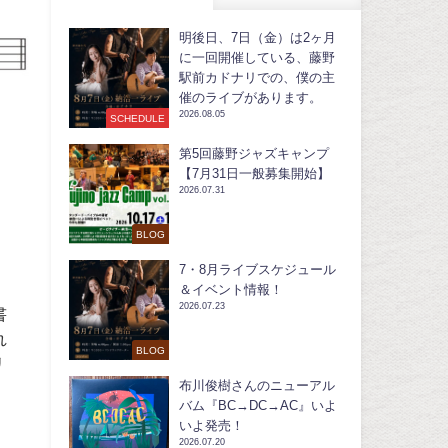
明後日、7日（金）は2ヶ月
に一回開催している、藤野
駅前カドナリでの、僕の主
催のライブがあります。
2026.08.05
SCHEDULE
第5回藤野ジャズキャンプ
【7月31日一般募集開始】
2026.07.31
BLOG
7・8月ライブスケジュール
新
＆イベント情報！
2026.07.23
書
れ
BLOG
リ
布川俊樹さんのニューアル
バム『BC→DC→AC』いよ
いよ発売！
2026.07.20