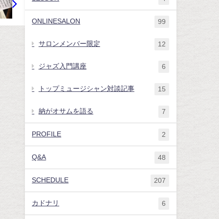
ONLINESALON
99
サロンメンバー限定
12
ジャズ入門講座
6
トップミュージシャン対談記事
15
納がオサムを語る
7
PROFILE
2
Q&A
48
SCHEDULE
207
カドナリ
6