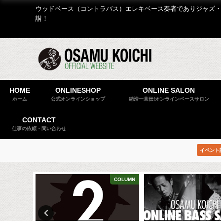
ウッドベース（コントラバス）エレキベース奏者でありジャズ・
講！
HOME
ONLINESHOP
ONLINE SALON
ホーム
公式オンラインショップ
納浩一直伝!オンラインベースサロン
CONTACT
仕事の依頼・問い合わせ
イベント
BLOG
COLUMN