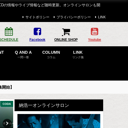
CDの情報やライブ情報など随時更新。オンラインサロンも開
サイトポリシー
プライバシーポリシー
LINK
SCHEDULE
Facebook
ONLINE SHOP
Youtube
NT
Q AND A
COLUMN
LINK
一問一答
コラム
リンク集
集開始】
CODA
DISCOGRAPHY
SCH
納浩一オンラインサロン