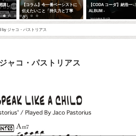
開講し
【コラム】今一番ベーシストに
【CODA コーダ】納浩一 - 
伝えたいこと「持久力と丁寧
ALBUM -
さ」
2022年5月1日
2018年7月4日
KULU~Speak Like A Child by ジャコ・パストリアス
ld by ジャコ・パストリアス