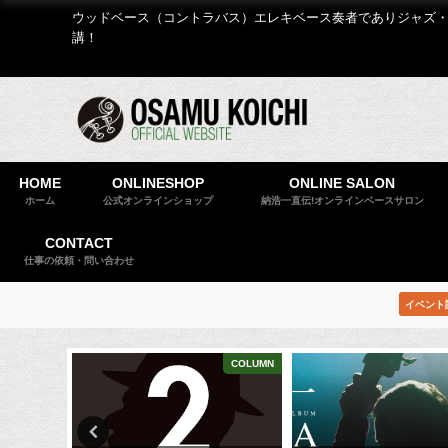
ウッドベース（コントラバス）エレキベース奏者でありジャズ・
講！
HOME
ONLINESHOP
ONLINE SALON
ホーム
公式オンラインショップ
納浩一直伝!オンラインベースサロン
CONTACT
仕事の依頼・問い合わせ
イベント
BLOG
COLUMN