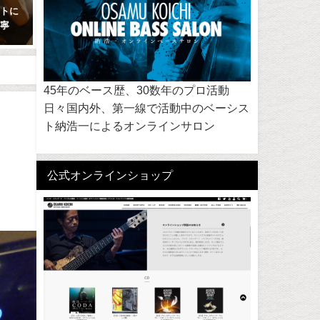
ストに
納浩一オンラインサロン開講し
ジャズ・スタンダード・バ
丁寧
ます!
ル Jazz Standard Bible 
2019年3月25日
2018年7月4日
45年のベース歴、30数年のプロ活動
日々国内外、第一線で活動中のベーシス
ト納浩一によるオンラインサロン
公式オンラインショップ