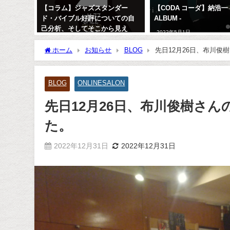
危惧種？
【コラム】ジャズスタンダー
【CODA コーダ】納浩一 -
ド・バイブル好評についての自
ALBUM -
己分析、そしてそこから見え
2022年5月1日
る、ミュージシャンの道へのヒ
ント
ホーム
お知らせ
BLOG
先日12月26日、布川
2013年1月16日
BLOG
ONLINESALON
先日12月26日、布川俊樹さ
た。
2022年12月31日
2022年12月31日