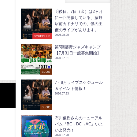
明後日、7日（金）は2ヶ月
に一回開催している、藤野
駅前カドナリでの、僕の主
催のライブがあります。
2026.08.05
SCHEDULE
第5回藤野ジャズキャンプ
【7月31日一般募集開始】
2026.07.31
BLOG
7・8月ライブスケジュール
＆イベント情報！
2026.07.23
BLOG
布川俊樹さんのニューアル
バム『BC→DC→AC』いよ
いよ発売！
2026.07.20