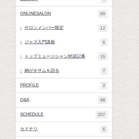
ONLINESALON
99
サロンメンバー限定
12
ジャズ入門講座
6
トップミュージシャン対談記事
15
納がオサムを語る
7
PROFILE
2
Q&A
48
SCHEDULE
207
カドナリ
6