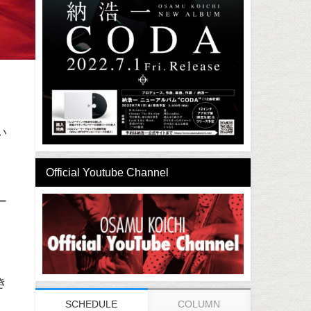
催
い
Official Youtube Channel
ー
ュ
き
SCHEDULE
COLUMN