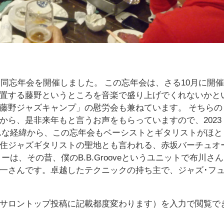
合同忘年会を開催しました。 この忘年会は、さる10月に開
置する藤野というところを音楽で盛り上げでくれないかと
藤野ジャズキャンプ」の慰労会も兼ねています。 そちらの
から、是非来年もと言うお声をもらっていますので、2023
んな経緯から、この忘年会もベーシストとギタリストがほと
住ジャズギタリストの聖地とも言われる、赤坂バーチュオ
は、その昔、僕のB.B.Grooveというユニットで布川さん
一さんです。卓越したテクニックの持ち主で、ジャズ･フ
サロントップ投稿に記載都度変わります）を入力で閲覧で