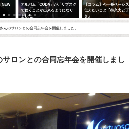
 NEW
アルバム「CODA」が、サブスク
【コラム】今一番ベーシ
で聴くことが出来るようになり
伝えたいこと「持久力と
ました。
さ」
2023年9月2日
2018年7月4日
俊樹さんのサロンとの合同忘年会を開催しました。
んのサロンとの合同忘年会を開催しまし