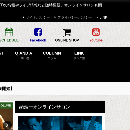
CDの情報やライブ情報など随時更新。オンラインサロンも開
サイトポリシー
プライバシーポリシー
LINK
SCHEDULE
Facebook
ONLINE SHOP
Youtube
NT
Q AND A
COLUMN
LINK
一問一答
コラム
リンク集
集開始】
COLUMN
BLOG
DISCOG
納浩一オンラインサロン