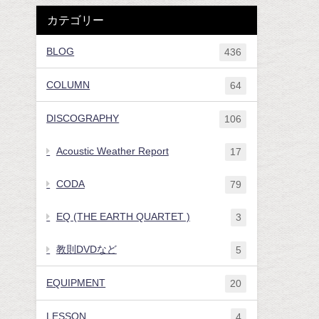
カテゴリー
BLOG
436
COLUMN
64
DISCOGRAPHY
106
Acoustic Weather Report
17
CODA
79
EQ (THE EARTH QUARTET )
3
教則DVDなど
5
EQUIPMENT
20
LESSON
4