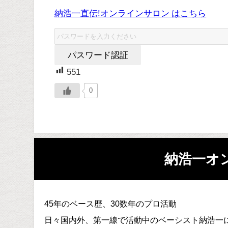
納浩一直伝!オンラインサロン はこちら
551
0
納浩一オ
45年のベース歴、30数年のプロ活動
日々国内外、第一線で活動中のベーシスト納浩一