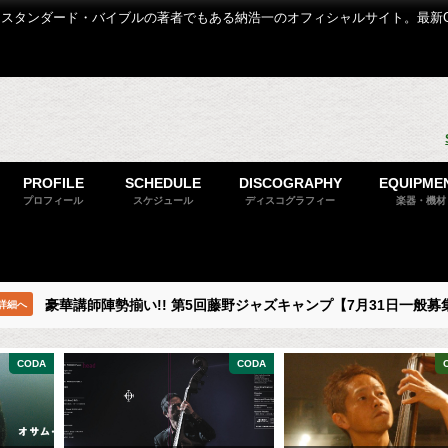
スタンダード・バイブルの著者でもある納浩一のオフィシャルサイト。最新
PROFILE
SCHEDULE
DISCOGRAPHY
EQUIPME
プロフィール
スケジュール
ディスコグラフィー
楽器・機材
豪華講師陣勢揃い!! 第5回藤野ジャズキャンプ【7月31日一般募
詳細へ
CODA
CODA