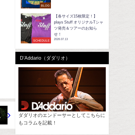
BLOG
【各サイズ15枚限定！】
plays Stuff オリジナルTシャ
ツ発売＆ツアーのお知ら
せ！
2026.07.13
SCHEDULE
D'Addario（ダダリオ）
ダダリオのエンドーサーとしてこちらに
もコラムを記載！