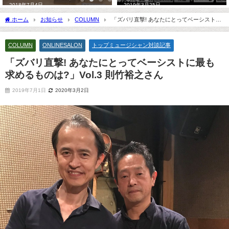
2018年7月4日
2019年3月25日
ホーム
お知らせ
COLUMN
「ズバリ直撃! あなたにとってベーシストに
最も求めるものは?」Vol.3 則竹裕之さん
COLUMN
ONLINESALON
トップミュージシャン対談記事
「ズバリ直撃! あなたにとってベーシストに最も
求めるものは?」Vol.3 則竹裕之さん
2019年7月1日
2020年3月2日