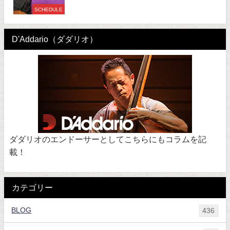
SCHEDULE
D'Addario（ダダリオ）
ダダリオのエンドーサーとしてこちらにもコラムを記
載！
カテゴリー
BLOG
436