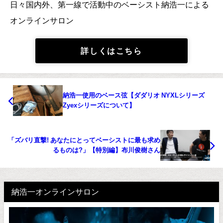
日々国内外、第一線で活動中のベーシスト納浩一による
オンラインサロン
詳しくはこちら
納浩一使用のベース弦【ダダリオ NYXLシリーズ
Zyexシリーズについて】
「ズバリ直撃! あなたにとってベーシストに最も求め
るものは?」【特別編】布川俊樹さん
納浩一オンラインサロン