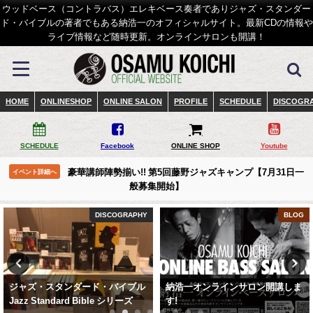
ウッドベース（コントラバス）エレキベース奏者でありジャズ・スタンダー
ド・バイブルの著者でもある納浩一のオフィシャルサイト。最新CDの情報や
ライブ情報など随時更新。オンラインサロンも開講！
HOME
ONLINESHOP
ONLINE SALON
PROFILE
SCHEDULE
DISCOGR
SCHEDULE
Facebook
ONLINE SHOP
Youtube
豪華講師陣勢揃い!! 第5回藤野ジャズキャンプ【7月31日一
イベント詳細へ
般募集開始】
DISCOGRAPHY
BLOG
ジャズ・スタンダード・バイブル
納浩一オンラインサロン開講しま
Jazz Standard Bible シリーズ
す!