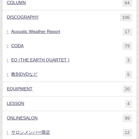
COLUMN
64
DISCOGRAPHY
106
Acoustic Weather Report
17
CODA
79
EQ (THE EARTH QUARTET )
3
教則DVDなど
5
EQUIPMENT
20
LESSON
4
ONLINESALON
99
サロンメンバー限定
12