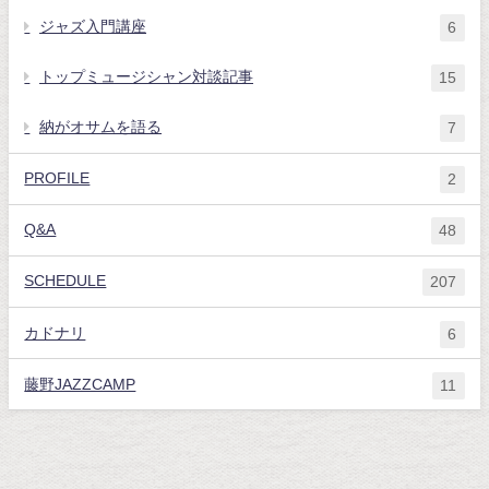
ジャズ入門講座
6
トップミュージシャン対談記事
15
納がオサムを語る
7
PROFILE
2
Q&A
48
SCHEDULE
207
カドナリ
6
藤野JAZZCAMP
11