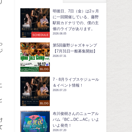
り
明後日、7日（金）は2ヶ月
に一回開催している、藤野
駅前カドナリでの、僕の主
催のライブがあります。
2026.08.05
。
SCHEDULE
っ
第5回藤野ジャズキャンプ
ジ
【7月31日一般募集開始】
2026.07.31
BLOG
、
7・8月ライブスケジュール
こ
＆イベント情報！
2026.07.23
と
BLOG
布川俊樹さんのニューアル
け
バム『BC→DC→AC』いよ
いよ発売！
て
2026.07.20