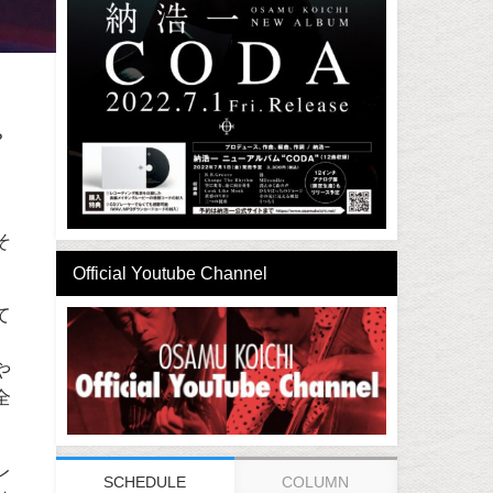
?
そ
Official Youtube Channel
て
や
全
レ
SCHEDULE
COLUMN