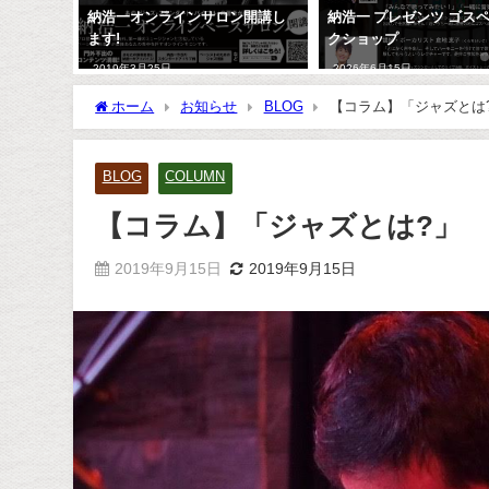
危惧種？
納浩一オンラインサロン開講し
納浩一 プレゼンツ ゴス
ます!
クショップ
2019年3月25日
2026年6月15日
ホーム
お知らせ
BLOG
【コラム】「ジャズとは
BLOG
COLUMN
【コラム】「ジャズとは?」
2019年9月15日
2019年9月15日