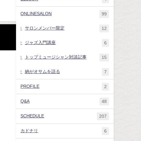
ONLINESALON
99
サロンメンバー限定
12
ジャズ入門講座
6
トップミュージシャン対談記事
15
納がオサムを語る
7
PROFILE
2
Q&A
48
SCHEDULE
207
カドナリ
6