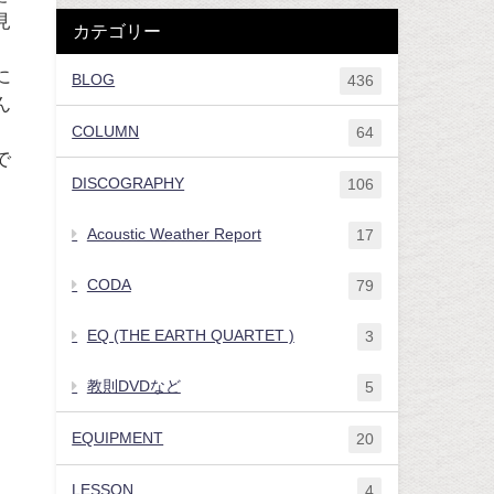
見
カテゴリー
に
BLOG
436
ん
COLUMN
64
で
DISCOGRAPHY
106
。
Acoustic Weather Report
17
CODA
79
。
EQ (THE EARTH QUARTET )
3
教則DVDなど
5
EQUIPMENT
20
LESSON
4