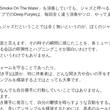
ke On The Water」を演奏していても、ジャズと呼べる
でのDeep Purpleは、毎回全く違う演奏やソロ、やって
らジャズだということでは全く無いというのが、ぼくのジ
楽と言えます。その時その瞬間に感じたことを、各ミュー
る会話の即興性とハプニングこそが面白いわけです。
というわけでもありません。
ォームを守ることであったり。
=聞き手)は誰か、特に伴奏者は、どんな聞き方や合いの手を
ンブルを構築する上ではとっても大事です。
なんでも自分勝手に行動していいことではありません。
ます。
好き勝手に発言して、自分の鬱憤を晴らすような言動をする
も、良いアンサンブルを構築するためには、基本のルール