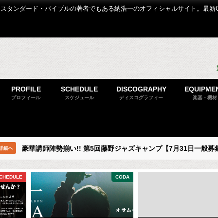
スタンダード・バイブルの著者でもある納浩一のオフィシャルサイト。最新
PROFILE
SCHEDULE
DISCOGRAPHY
EQUIPME
プロフィール
スケジュール
ディスコグラフィー
楽器・機材
豪華講師陣勢揃い!! 第5回藤野ジャズキャンプ【7月31日一般募
詳細へ
CHEDULE
CODA