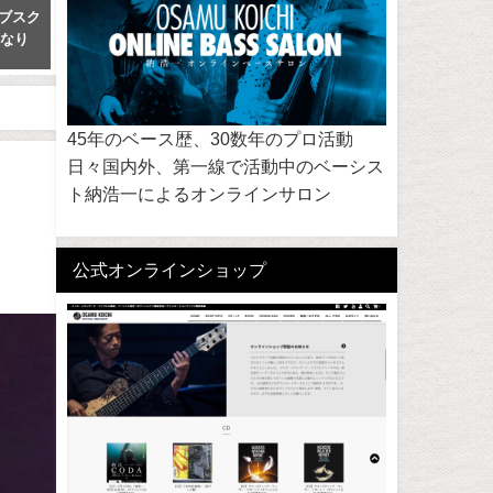
サブスク
ジャズ・スタンダード・バイブ
【コラム】ジャズスタンダ
になり
ル Jazz Standard Bible シリーズ
ド・バイブル好評について
己分析、そしてそこから見
2018年7月4日
る、ミュージシャンの道へ
ント
2013年1月16日
45年のベース歴、30数年のプロ活動
日々国内外、第一線で活動中のベーシス
ト納浩一によるオンラインサロン
公式オンラインショップ