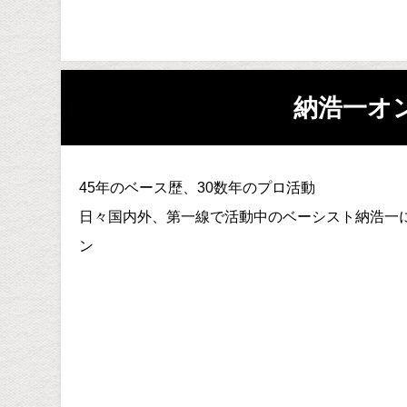
納浩一オ
45年のベース歴、30数年のプロ活動
日々国内外、第一線で活動中のベーシスト納浩一
ン