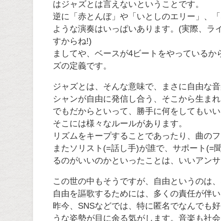
はジャズとは言えないということです。
逆に「赤とんぼ」や「いとしのエリー」、「Smo
ような演奏はいっぱいあります。(実際、ライブ
すからね!)
ましてや、ベースが4ビートをやっているか
ズの定義です。
ジャズとは、そんな意味で、まさに自由な音
シャンが自由に発信し合う、そこから生まれ
でもだからといって、勝手に何をしてもいい
そこには様々なルールがあります。
リズムをキープすることであったり、曲のフ
またソリスト(=話し手)が誰で、サポート(
るのがいいのかといったことは、いいアンサ
この世の中もそうですが、自由というのは、
自由を謳歌するためには、多くの責任が伴い
昨今、SNSなどでは、特に匿名でなんでも
うな姿勢が目に余る気がします。音楽も社会