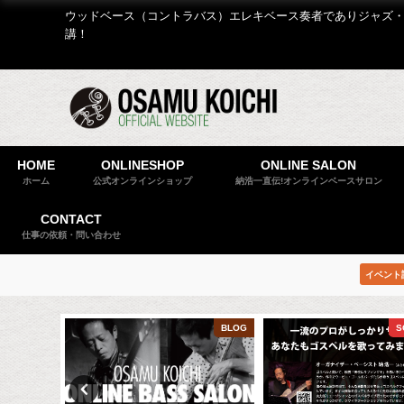
ウッドベース（コントラバス）エレキベース奏者でありジャズ・
講！
HOME
ONLINESHOP
ONLINE SALON
ホーム
公式オンラインショップ
納浩一直伝!オンラインベースサロン
CONTACT
仕事の依頼・問い合わせ
イベント
BLOG
BLOG
S