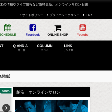
CDの情報やライブ情報など随時更新。オンラインサロンも開
サイトポリシー
プライバシーポリシー
LINK
SCHEDULE
Facebook
ONLINE SHOP
Youtube
NT
Q AND A
COLUMN
LINK
一問一答
コラム
リンク集
集開始】
CODA
DISCOGRAPHY
C
納浩一オンラインサロン