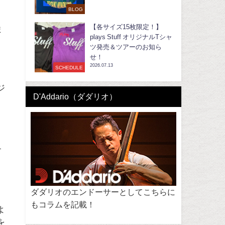
BLOG
【各サイズ15枚限定！】
ま
plays Stuff オリジナルTシャ
ツ発売＆ツアーのお知ら
ャ
せ！
2026.07.13
SCHEDULE
ジ
D'Addario（ダダリオ）
す
ダダリオのエンドーサーとしてこちらに
もコラムを記載！
よ
を