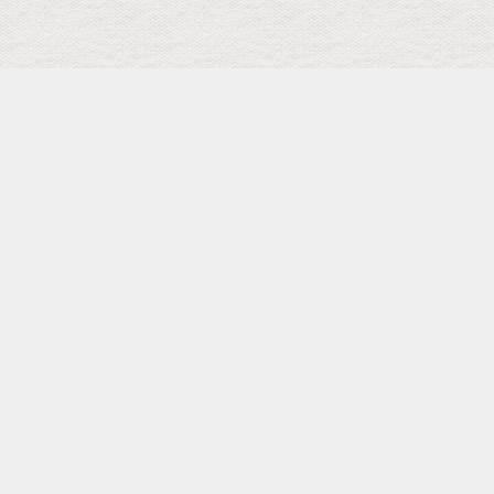
検索
キーワード
トップ
メニュー
SCHEDULE
Facebook Page
Shopping
カテゴリー
タグ
pickup
Landscape
本田雅人（SAX）
HAKU
島健
布川俊樹
小池修