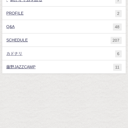
PROFILE
2
Q&A
48
SCHEDULE
207
カドナリ
6
藤野JAZZCAMP
11