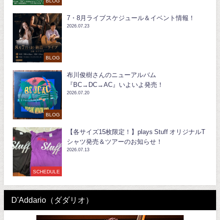
BLOG
7・8月ライブスケジュール＆イベント情報！
2026.07.23
BLOG
布川俊樹さんのニューアルバム
『BC→DC→AC』いよいよ発売！
2026.07.20
BLOG
【各サイズ15枚限定！】plays Stuff オリジナルT
シャツ発売＆ツアーのお知らせ！
2026.07.13
SCHEDULE
D'Addario（ダダリオ）