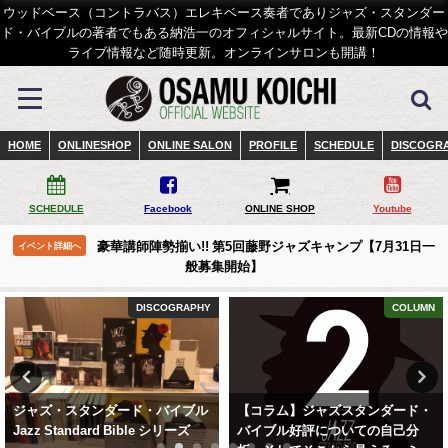
ウッドベース（コントラバス）エレキベース奏者でありジャズ・スタンダー
ド・バイブルの著者でもある納浩一のオフィシャルサイト。最新CDの情報や
ライブ情報など随時更新。オンラインサロンも開講！
HOME
ONLINESHOP
ONLINE SALON
PROFILE
SCHEDULE
DISCOGR
SCHEDULE
Facebook
ONLINE SHOP
Youtube
豪華講師陣勢揃い!! 第5回藤野ジャズキャンプ【7月31日一
イベント詳細へ
般募集開始】
DISCOGRAPHY
COLUMN
ジャズ・スタンダード・バイブル
【コラム】ジャズスタンダード・
Jazz Standard Bible シリーズ
バイブル好評についての自己分