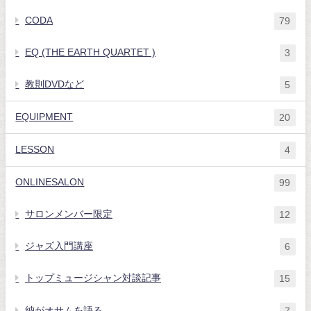
CODA
79
EQ (THE EARTH QUARTET )
3
教則DVDなど
5
EQUIPMENT
20
LESSON
4
ONLINESALON
99
サロンメンバー限定
12
ジャズ入門講座
6
トップミュージシャン対談記事
15
納がオサムを語る
7