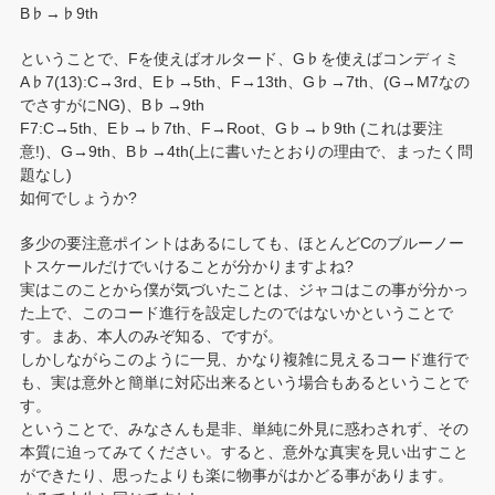
B♭→♭9th
ということで、Fを使えばオルタード、G♭を使えばコンディミ
A♭7(13):C→3rd、E♭→5th、F→13th、G♭→7th、(G→M7なの
でさすがにNG)、B♭→9th
F7:C→5th、E♭→♭7th、F→Root、G♭→♭9th (これは要注
意!)、G→9th、B♭→4th(上に書いたとおりの理由で、まったく問
題なし)
如何でしょうか?
多少の要注意ポイントはあるにしても、ほとんどCのブルーノー
トスケールだけでいけることが分かりますよね?
実はこのことから僕が気づいたことは、ジャコはこの事が分かっ
た上で、このコード進行を設定したのではないかということで
す。まあ、本人のみぞ知る、ですが。
しかしながらこのように一見、かなり複雑に見えるコード進行で
も、実は意外と簡単に対応出来るという場合もあるということで
す。
ということで、みなさんも是非、単純に外見に惑わされず、その
本質に迫ってみてください。すると、意外な真実を見い出すこと
ができたり、思ったよりも楽に物事がはかどる事があります。