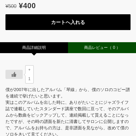
¥400
¥500
商品詳細説明
商品レビュー
（ 0 ）
+
1
僕が2007年に出したアルバム「琴線」から、僕のソロのコピー譜
を連続で挙げたいと思います。
実はこのアルバムを出した時に、ありがたいことにジャズライフ
誌で連載していたスタンダード講座で数回に亘って、そのアルバ
ムから数曲をピックアップして、連続掲載して貰えることになっ
たですが、その時の譜面を新たに清書してサロンに公開しますの
で、アルバムをお持ちの方は、是非譜面を見ながら、改めて僕の
ソロをきいて見てください。