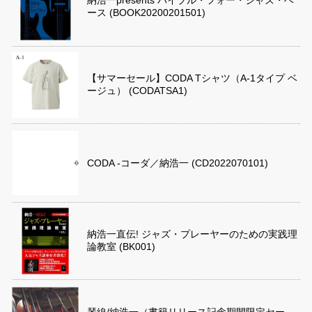
納浩一presents バイブル・フォー・ジャズ・ベ
ース (BOOK20200201501)
【サマーセール】CODA Tシャツ（A-1タイプ ベ
ージュ） (CODATSA1)
CODA -コーダ／納浩一 (CD2022070101)
納浩一直伝! ジャズ・プレーヤーのための実践理
論教室 (BK001)
琴線/納浩一（書籍リリース記念期間限定セー