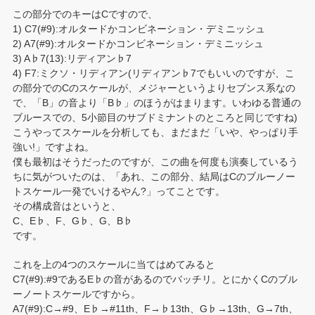
この部分でのキーはCですので、
1) C7(#9):オルタードかコンビネーション・デミニッシュ
2) A7(#9):オルタードかコンビネーション・デミニッシュ
3) A♭7(13):リディアン♭7
4) F7:ミクソ・リディアン(リディアン♭7でもいいのですが、こ
の部分でのCのスケールが、メジャーというよりセブンス系なの
で、「B」の音より「B♭」のほうがはまります。いわゆる普通の
ブルースでの、5小節目のサブドミナントのところと同じですね)
こうやってスケールを分析しても、まだまだ「いや、やっぱり手
強い!」ですよね。
僕も最初はそうだったのですが、この曲を何度も演奏しているう
ちに気がついたのは、「あれ、この部分、結局はCのブルーノー
トスケール一発でいけるやん?」ってことです。
その構成音はというと、
C、E♭、F、G♭、G、B♭
です。
これを上の4つのスケールに当てはめてみると
C7(#9):#9であるE♭の音があるのでバッチリ。とにかくCのブル
ーノートスケールですから。
A7(#9):C→#9、E♭→#11th、F→♭13th、G♭→13th、G→7th、