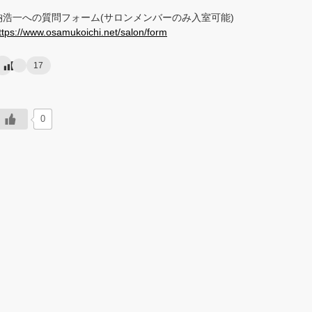
納浩一への質問フォーム(サロンメンバーのみ入室可能)
ttps://www.osamukoichi.net/salon/form
17
0