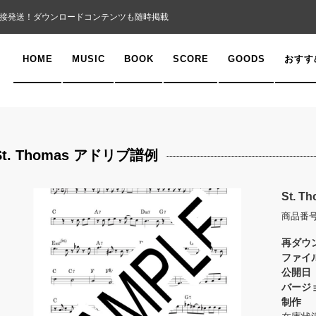
接発送！ダウンロードコンテンツも随時掲載
HOME
MUSIC
BOOK
SCORE
GOODS
おすす
St. Thomas アドリブ譜例
St. 
商品番号
再ダウ
ファイ
公開日
バージ
制作