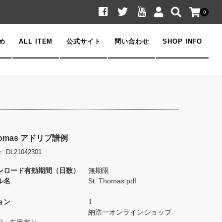
0
め
ALL ITEM
公式サイト
問い合わせ
SHOP INFO
Thomas アドリブ譜例
:
DL21042301
ンロード有効期間（日数）
無期限
ル名
St. Thomas.pdf
ョン
1
納浩一オンラインショップ