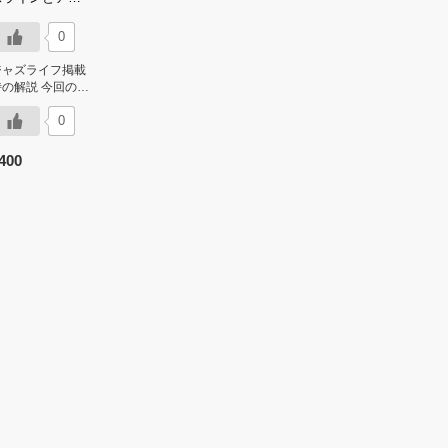
リブ譜例(タブ譜
き)
0
ジャズライフ掲載
時の解説 今回の課
題曲、これもセッ
0
ションでよく取り
上げられます。
…]
400