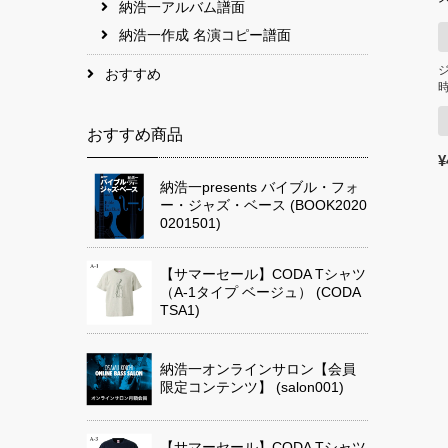
納浩一アルバム譜面
付
納浩一作成 名演コピー譜面
おすすめ
おすすめ商品
[
¥
納浩一presents バイブル・フォ
ー・ジャズ・ベース (BOOK2020
0201501)
【サマーセール】CODA Tシャツ
（A-1タイプ ベージュ） (CODA
TSA1)
納浩一オンラインサロン【会員
限定コンテンツ】 (salon001)
【サマーセール】CODA Tシャツ