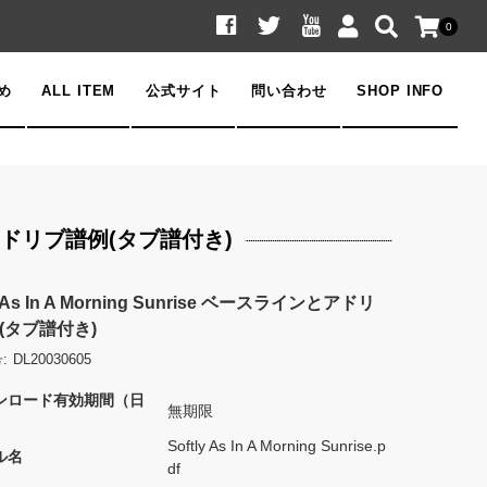
0
め
ALL ITEM
公式サイト
問い合わせ
SHOP INFO
ラインとアドリブ譜例(タブ譜付き)
y As In A Morning Sunrise ベースラインとアドリ
(タブ譜付き)
:
DL20030605
ンロード有効期間（日
無期限
Softly As In A Morning Sunrise.p
ル名
df